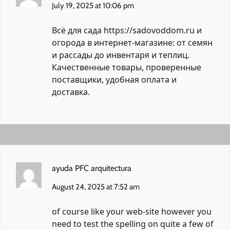
July 19, 2025 at 10:06 pm
Всё для сада
https://sadovoddom.ru
и
огорода в интернет-магазине: от семян
и рассады до инвентаря и теплиц.
Качественные товары, проверенные
поставщики, удобная оплата и
доставка.
ayuda PFC arquitectura
August 24, 2025 at 7:52 am
of course like your web-site however you
need to test the spelling on quite a few of