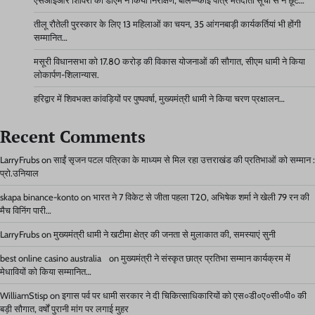
एसआईआर शिविरों का डीएम ने किया निरीक्षण, बोले—कोई पात्र मतदाता सूची से न छूटे…
तीलू रौतेली पुरस्कार के लिए 13 महिलाओं का चयन, 35 आंगनबाड़ी कार्यकर्तियां भी होंगी
सम्मानित…
मसूरी विधानसभा को 17.80 करोड़ की विकास योजनाओं की सौगात, सीएम धामी ने किया
लोकार्पण-शिलान्यास.
हरिद्वार में शिवभक्त कांवड़ियों पर पुष्पवर्षा, मुख्यमंत्री धामी ने किया चरण प्रक्षालन…
Recent Comments
LarryFrubs
on
साईं सृजन पटल पत्रिका के माध्यम से मिल रहा उत्तराखंड की प्रतिभाओं को सम्मान :
प्रो.उनियाल
skapa binance-konto
on
भारत ने 7 विकेट से जीता पहला T20, अभिषेक शर्मा ने खेली 79 रन की
मैच विनिंग पारी…
LarryFrubs
on
मुख्यमंत्री धामी ने खटीमा क्षेत्र की जनता से मुलाकात की, समस्याएं सुनी
best online casino australia
on
मुख्यमंत्री ने संस्कृत छात्र प्रतिभा सम्मान कार्यक्रम में
मेधावियों को किया सम्मानित…
WilliamStisp
on
इगास पर्व पर धामी सरकार ने दी चिकित्साधिकारियों को एस०डी०ए०सी०पी० की
बड़ी सौगात, वर्षों पुरानी मांग पर लगाई मुहर