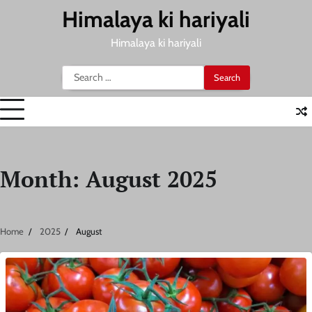
Skip
Himalaya ki hariyali
to
content
Himalaya ki hariyali
Search
for:
Month:
August 2025
Home
2025
August