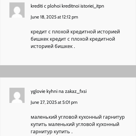
krediti c plohoi kreditnoi istoriei_itpn
June 18, 2025 at 12:12 pm
кредит с плохой кредитной историей
бишкек
кредит с плохой кредитной
историей бишкек
.
yglovie kyhni na zakaz_fxsi
June 27, 2025 at 5:01 pm
маленький угловой кухонный гарнитур
купить
маленький угловой кухонный
гарнитур купить
.