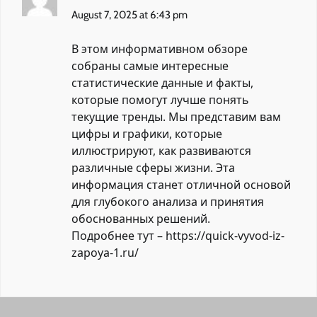
August 7, 2025 at 6:43 pm
В этом информативном обзоре
собраны самые интересные
статистические данные и факты,
которые помогут лучше понять
текущие тренды. Мы представим вам
цифры и графики, которые
иллюстрируют, как развиваются
различные сферы жизни. Эта
информация станет отличной основой
для глубокого анализа и принятия
обоснованных решений.
Подробнее тут –
https://quick-vyvod-iz-
zapoya-1.ru/