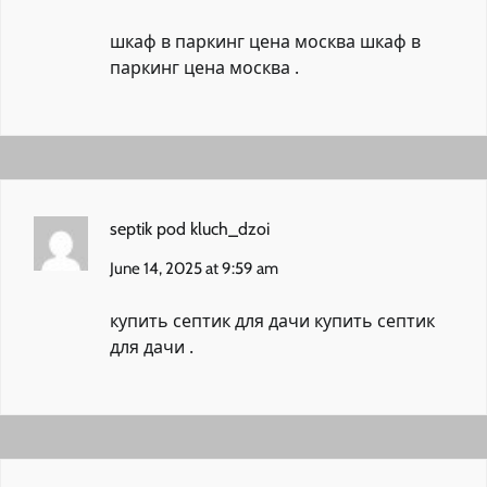
шкаф в паркинг цена москва
шкаф в
паркинг цена москва
.
septik pod kluch_dzoi
June 14, 2025 at 9:59 am
купить септик для дачи
купить септик
для дачи
.