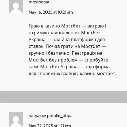
mostbetua
May 16, 2025 at 10:21 am
Граю в казино Мостбет — виграю і
отримую задоволення. Мостбет
Україна — надійна платформа для
ставок. Почав грати на Мостбет —
зручно і безпечно. Реєстрація на
Мостбет без проблем — спробуйте
самі. Мостбет Україна — платформа
для справжніх гравців.
казино мостбет
.
natyajnie potolki_ohpa
May 22, 2025 at 1:21 pm