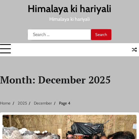
Skip
Himalaya ki hariyali
to
content
Himalaya ki hariyali
Search
for:
Month:
December 2025
Home
2025
December
Page 4