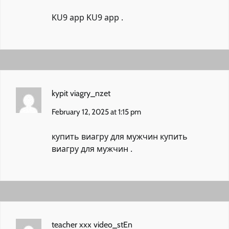
KU9 app
KU9 app
.
kypit viagry_nzet
February 12, 2025 at 1:15 pm
купить виагру для мужчин
купить
виагру для мужчин
.
teacher xxx video_stEn