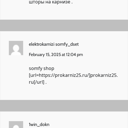
шторы на карнизе
.
elektrokarnizi somfy_dset
February 15, 2025 at 12:04 pm
somfy shop
[url=https://prokarniz25.ru/]prokarniz25.
ru[/url] .
1win_dokn