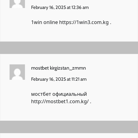
February 16, 2025 at 12:36 am
1win online
https://1win3.com.kg
.
mostbet kirgizstan_zmmn
February 16, 2025 at 11:21 am
мостбет официальный
http://mostbet1.com.kg/
.