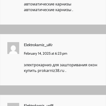
автоматические карнизы
автоматические карнизы
.
Elektrokarniz_uiKr
February 14, 2025 at 6:23 pm
электрокарниз для зашторивания окон
купить
prokarniz38.ru
.
Elektrokarniz_ugPl