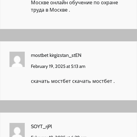
Москве
онлайн обучение по охране
труда в Москве
.
mostbet kirgizstan_stEN
February 19, 2025 at 5:13 am
скачать мостбет
скачать мостбет
.
SOYT_rjPl