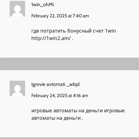
1win_ohMi
February 22, 2025 at 7:40 am
где потратить бонусный счет 1win
http://1win2.am/
.
Igrovie avtomati _wbpl
February 24, 2025 at 4:16 am
игровые автоматы на деньги
игровые
автоматы на деньги
.