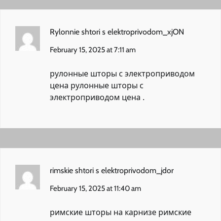
Rylonnie shtori s elektroprivodom_xjON
February 15, 2025 at 7:11 am
рулонные шторы с электроприводом
цена
рулонные шторы с
электроприводом цена
.
rimskie shtori s elektroprivodom_jdor
February 15, 2025 at 11:40 am
римские шторы на карнизе
римские