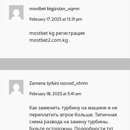
mostbet kirgizstan_xqmn
February 17, 2025 at 12:31 pm
mostbet kg регистрация
mostbet2.com.kg
.
Zamena tyrbini razvod_xhmn
February 18, 2025 at 5:41 am
Как заменить турбину на машине и не
переплатить втрое больше. Типичная
схема развода на замену турбины.
Будьте осторожны. Подробности тут