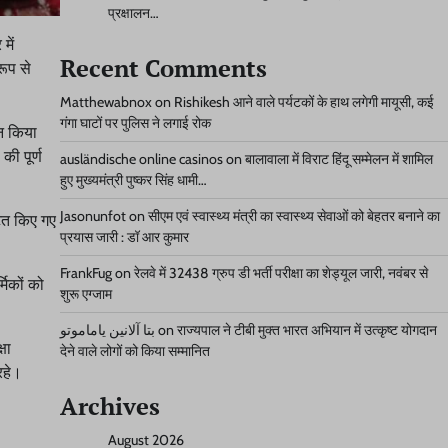
प्रक्षालन…
में
Recent Comments
रूप से
Matthewabnox
on
Rishikesh आने वाले पर्यटकों के हाथ लगेगी मायूसी, कई
गंगा घाटों पर पुलिस ने लगाई रोक
यन किया
की पूर्ण
ausländische online casinos
on
बालावाला में विराट हिंदू सम्मेलन में शामिल
हुए मुख्यमंत्री पुष्कर सिंह धामी…
Jasonunfot
on
सीएम एवं स्वास्थ्य मंत्री का स्वास्थ्य सेवाओं को बेहतर बनाने का
टित किए गए
प्रयास जारी : डॉ आर कुमार
FrankFug
on
रेलवे में 32438 ग्रुप डी भर्ती परीक्षा का शेड्यूल जारी, नवंबर से
मिकों को
शुरू एग्जाम
بتا آلانین یاماموتو
on
राज्यपाल ने टीबी मुक्त भारत अभियान में उत्कृष्ट योगदान
षा
देने वाले लोगों को किया सम्मानित
रहे।
Archives
August 2026