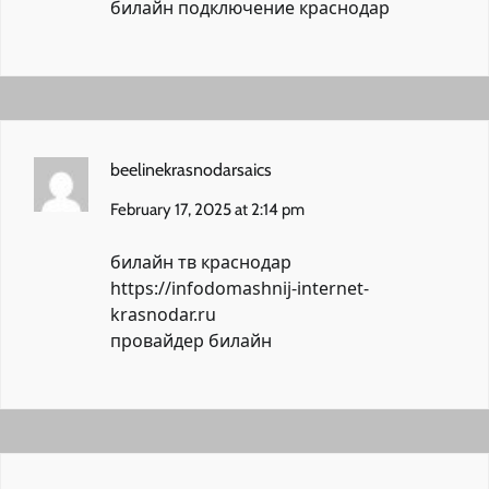
билайн подключение краснодар
beelinekrasnodarsaics
February 17, 2025 at 2:14 pm
билайн тв краснодар
https://infodomashnij-internet-
krasnodar.ru
провайдер билайн