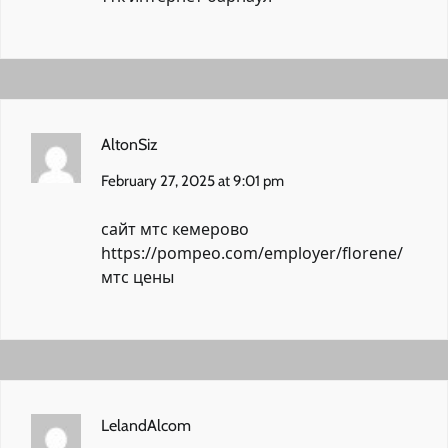
AltonSiz
February 27, 2025 at 9:01 pm
сайт мтс кемерово
https://pompeo.com/employer/florene/
мтс цены
LelandAlcom