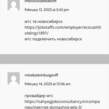
mtsnovosibirskeviff
February 12, 2025 at 5:42 pm
мтс тв новосибирск
https://jobstaffs.com/employer/ecocashh
oldings1891/
мтс подключить новосибирск
mtsekaterinburgeviff
February 14, 2025 at 12:06 am
провайдер мтс
https://sahyogjobsconsultancy.in/compa
nies/inetrnet-domashnij-ekb-3/