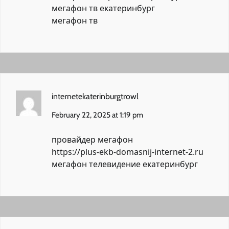
мегафон тв екатеринбург
мегафон тв
internetekaterinburgtrowl
February 22, 2025 at 1:19 pm
провайдер мегафон
https://plus-ekb-domasnij-internet-2.ru
мегафон телевидение екатеринбург