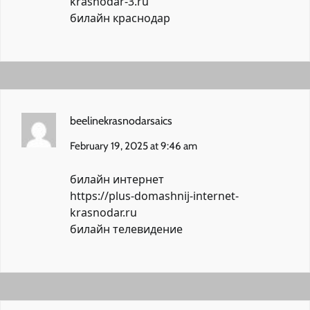
krasnodar-3.ru
билайн краснодар
beelinekrasnodarsaics
February 19, 2025 at 9:46 am
билайн интернет
https://plus-domashnij-internet-
krasnodar.ru
билайн телевидение