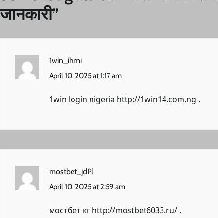
जानकारी
”
1win_ihmi
April 10, 2025 at 1:17 am
1win login nigeria
http://1win14.com.ng
.
mostbet_jdPl
April 10, 2025 at 2:59 am
мостбет кг
http://mostbet6033.ru/
.