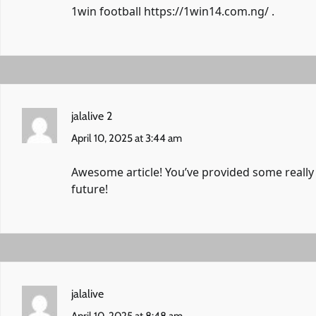
1win football
https://1win14.com.ng/
.
jalalive 2
April 10, 2025 at 3:44 am
Awesome article! You’ve provided some really h
future!
jalalive