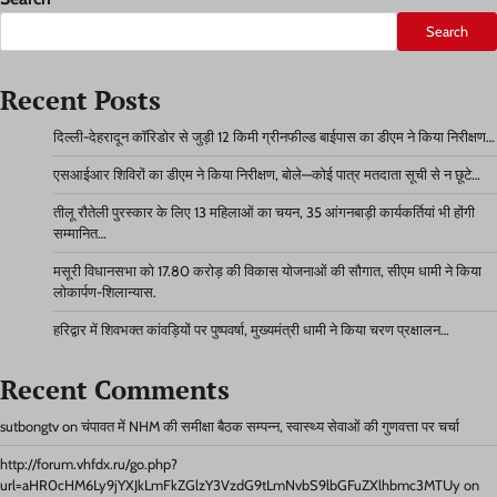
Search
Recent Posts
दिल्ली-देहरादून कॉरिडोर से जुड़ी 12 किमी ग्रीनफील्ड बाईपास का डीएम ने किया निरीक्षण…
एसआईआर शिविरों का डीएम ने किया निरीक्षण, बोले—कोई पात्र मतदाता सूची से न छूटे…
तीलू रौतेली पुरस्कार के लिए 13 महिलाओं का चयन, 35 आंगनबाड़ी कार्यकर्तियां भी होंगी
सम्मानित…
मसूरी विधानसभा को 17.80 करोड़ की विकास योजनाओं की सौगात, सीएम धामी ने किया
लोकार्पण-शिलान्यास.
हरिद्वार में शिवभक्त कांवड़ियों पर पुष्पवर्षा, मुख्यमंत्री धामी ने किया चरण प्रक्षालन…
Recent Comments
sutbongtv
on
चंपावत में NHM की समीक्षा बैठक सम्पन्न, स्वास्थ्य सेवाओं की गुणवत्ता पर चर्चा
http://forum.vhfdx.ru/go.php?
url=aHR0cHM6Ly9jYXJkLmFkZGlzY3VzdG9tLmNvbS9lbGFuZXlhbmc3MTUy
on