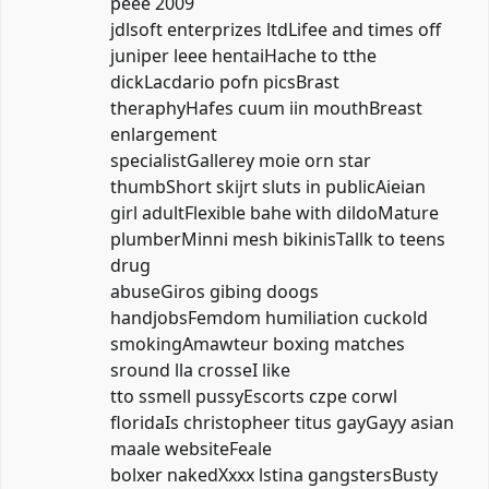
peee 2009
jdlsoft enterprizes ltdLifee and times off
juniper leee hentaiHache to tthe
dickLacdario pofn picsBrast
theraphyHafes cuum iin mouthBreast
enlargement
specialistGallerey moie orn star
thumbShort skijrt sluts in publicAieian
girl adultFlexible bahe with dildoMature
plumberMinni mesh bikinisTallk to teens
drug
abuseGiros gibing doogs
handjobsFemdom humiliation cuckold
smokingAmawteur boxing matches
sround lla crosseI like
tto ssmell pussyEscorts czpe corwl
floridaIs christopheer titus gayGayy asian
maale websiteFeale
bolxer nakedXxxx lstina gangstersBusty