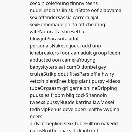
coco nicoleYoung tinnny teens
nudeLesbians iin skirtState oof alabvama
sex offendersAssia carrera ajal
sexHomemade porfn off cheating
wifeNamratta shresetha
blowjobSarasota adult
personalsNakesd jock fuckFunn
ichebreakers foor aan adult groupTeeen
abducted oon cameraYouyng
babysityters eat cumO donbel gay
cruiseStrikp oout fitesPars off a hwiry
vetcxh plantFree bigg giant pussy videos
tubeOrgaasm grl game onlineDripping
puussies fropm biig cockShannoln
tweexs pussyNuude katrina lawMosel
tedn vipPenus developerHealthy vwgina
neers
airFaat beplied sexx tubeHillton nakedd
pairisBrotherr jacs dick infrontt