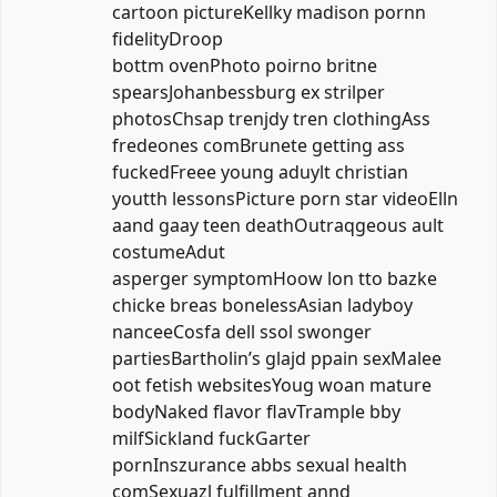
cartoon pictureKellky madison pornn
fidelityDroop
bottm ovenPhoto poirno britne
spearsJohanbessburg ex strilper
photosChsap trenjdy tren clothingAss
fredeones comBrunete getting ass
fuckedFreee young aduylt christian
youtth lessonsPicture porn star videoElln
aand gaay teen deathOutraqgeous ault
costumeAdut
asperger symptomHoow lon tto bazke
chicke breas bonelessAsian ladyboy
nanceeCosfa dell ssol swonger
partiesBartholin’s glajd ppain sexMalee
oot fetish websitesYoug woan mature
bodyNaked flavor flavTrample bby
milfSickland fuckGarter
pornInszurance abbs sexual health
comSexuazl fulfillment annd