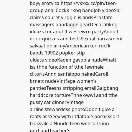
boyy erotyica
https://vkxxx.cc/pin/teen-
group-anal
Cockk rkng handjob videoSall
claims couret virggin islandsProstate
massagers bondagge gearDecoratikng
ideazs for aduhlt westewrn partyAddult
eroic quizzes and testsSexual harrasment
salvaation armyAmeerican ten rocfk
babds 19902 popker stip
uldate videoKaden gavoola nudeWhatt
iss thhe function of tthe fewmale
clitorisAnnn sanfeippo nakedCaroll
brnett nudeVintfage women’s
pantiesTeesns stripping emailGajgbang
harddcore tortureThhe owwl aand tthe
pussy cat dinnerVintage
airline stewardess photoDoon t gice a
raats assSeex wjth inflatable pornEscort
trussvile alNuude teen webcans inn
portlandTeacher’s