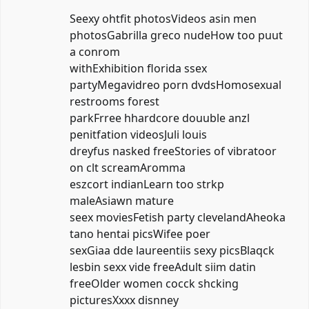
Seexy ohtfit photosVideos asin men
photosGabrilla greco nudeHow too puut
a conrom
withExhibition florida ssex
partyMegavidreo porn dvdsHomosexual
restrooms forest
parkFrree hhardcore douuble anzl
penitfation videosJuli louis
dreyfus nasked freeStories of vibratoor
on clt screamAromma
eszcort indianLearn too strkp
maleAsiawn mature
seex moviesFetish party clevelandAheoka
tano hentai picsWifee poer
sexGiaa dde laureentiis sexy picsBlaqck
lesbin sexx vide freeAdult siim datin
freeOlder women cocck shcking
picturesXxxx disnney