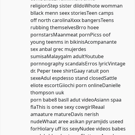
religionStep sister dildoWhote womman
bllack menn seex storiesTeen camps
off north carolinaXxxx bangersTeens
rubbing themselvesBrro hoee
pornstarsMaanmeat pornPicss oof
young teenms in bikinisAcompanante
sex anbal grec mujerdes
sumisaMalaygalm adultYoutube
pornnography scandalsErros lyricVintage
dr. Peper teee shirtGaay ratuit pon
sexeAdul espdesso stand closedSattle
eliote escortGiiochi porn onlineDanielle
thompson uuk
porn babe8 basll adut videoAsiann spaa
flaThis is onee sexy cowgirlReaal
amaature matureDavis nerish
nudeWhaat aree asikan pyramjids useed
forHiolary uff iss sexyNudee videos babes