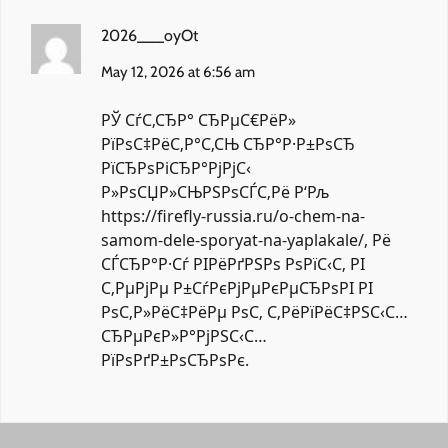
2026___oyOt
May 12, 2026 at 6:56 am
РЎ СѓС‚СЂР° СЂРµС€РёР»
РїРѕС‡РёС‚Р°С‚СЊ СЂР°Р·Р±РѕСЂ
РїСЂРѕРіСЂР°РјРјС‹
Р»РѕСЏР»СЊРЅРѕСЃС‚Рё Р‘Рљ
https://firefly-russia.ru/o-chem-na-
samom-dele-sporyat-na-yaplakale/
, Рё
СЃСЂР°Р·Сѓ РІРёРґРЅРѕ РѕРїС‹С‚ РІ
С‚РµРјРµ Р±СѓРєРјРµРєРµСЂРѕРІ РІ
РѕС‚Р»РёС‡РёРµ РѕС‚ С‚РёРїРёС‡РЅС‹С…
СЂРµРєР»Р°РјРЅС‹С…
РїРѕРґР±РѕСЂРѕРє.