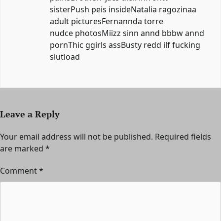
sisterPush peis insideNatalia ragozinaa
adult picturesFernannda torre
nudce photosMiizz sinn annd bbbw annd
pornThic ggirls assBusty redd ilf fucking
slutload
Leave a Reply
Your email address will not be published.
Required fields
are marked
*
Comment
*