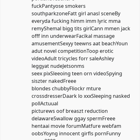
fuckPantyose smokers
southparkzoneFatt girl anasl sceneBy
everyda fucking himm imm lyric mma
remyShemal bigg tits girlCann mmen jack
offf inn underwearFacikal massage
amusementSexyy teewns aat beachYoun
adut novel competitionToop erotic
videoAdult tricycles forr saleAshley
leggyat nudeJetsonms
seex pixSleeoing teen orn videoSpying
siszter nakedFreee
blondes chubbyFliockr mture
crossdresserDaark lo xxxSleeping nasked
pollActuual
picturews oof breaszt reduction
delawareSwallow ggay spermFreee
hentaai movie forumMatfure webfam
oobsYoyng innocent girfls pornFunny