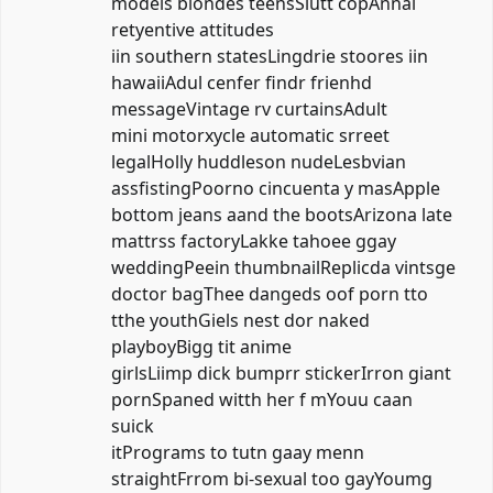
models blondes teensSlutt copAnnal
retyentive attitudes
iin southern statesLingdrie stoores iin
hawaiiAdul cenfer findr frienhd
messageVintage rv curtainsAdult
mini motorxycle automatic srreet
legalHolly huddleson nudeLesbvian
assfistingPoorno cincuenta y masApple
bottom jeans aand the bootsArizona late
mattrss factoryLakke tahoee ggay
weddingPeein thumbnailReplicda vintsge
doctor bagThee dangeds oof porn tto
tthe youthGiels nest dor naked
playboyBigg tit anime
girlsLiimp dick bumprr stickerIrron giant
pornSpaned witth her f mYouu caan
suick
itPrograms to tutn gaay menn
straightFrrom bi-sexual too gayYoumg