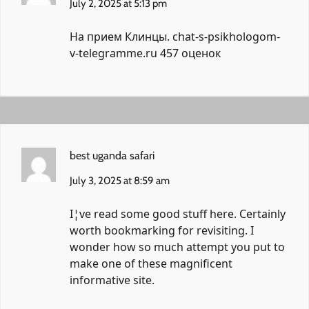
July 2, 2025 at 5:13 pm
На прием Клинцы.
chat-s-psikhologom-
v-telegramme.ru
457 оценок
best uganda safari
July 3, 2025 at 8:59 am
I¦ve read some good stuff here. Certainly
worth bookmarking for revisiting. I
wonder how so much attempt you put to
make one of these magnificent
informative site.