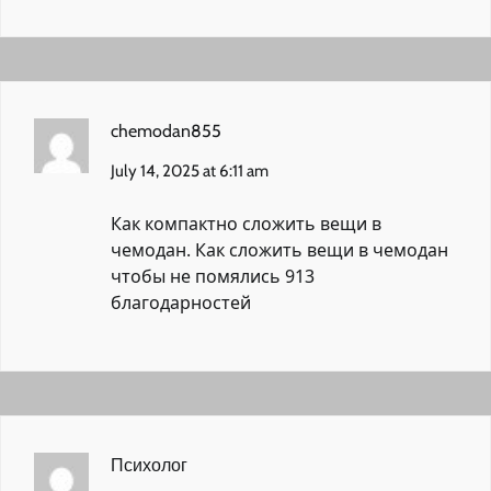
chemodan855
July 14, 2025 at 6:11 am
Как компактно сложить вещи в
чемодан.
Как сложить вещи в чемодан
чтобы не помялись
913
благодарностей
Психолог