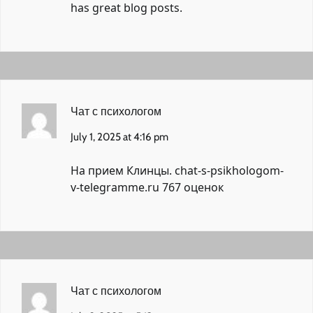
has great blog posts.
Чат с психологом
July 1, 2025 at 4:16 pm
На прием Клинцы.
chat-s-psikhologom-
v-telegramme.ru
767 оценок
Чат с психологом