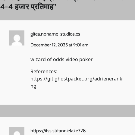
4-4 हजार प्रतिमाह
”
gitea.noname-studios.es
December 12, 2025 at 9:01 am
wizard of odds video poker
References:
https://git.ghostpacket.org/adrieneranki
ng
https://itss.sl/fannielake728