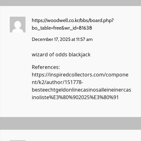
https://woodwell.co.kr/bbs/board.php?
bo_table=free&wr_id=81638
December 17, 2025 at 11:57 am
wizard of odds blackjack
References:
https://inspiredcollectors.com/compone
nt/k2/author/151778-
besteechtgeldonlinecasinosalleineinercas
inoliste%E3%80%902025%E3%80%91