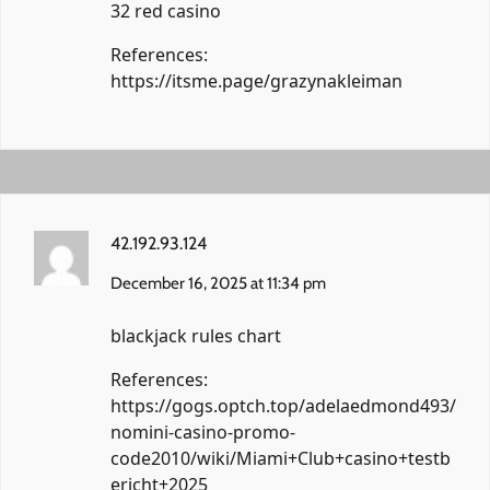
32 red casino
References:
https://itsme.page/grazynakleiman
42.192.93.124
December 16, 2025 at 11:34 pm
blackjack rules chart
References:
https://gogs.optch.top/adelaedmond493/
nomini-casino-promo-
code2010/wiki/Miami+Club+casino+testb
ericht+2025