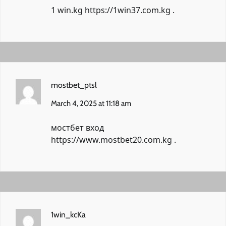
1 win.kg
https://1win37.com.kg
.
mostbet_ptsl
March 4, 2025 at 11:18 am
мостбет вход
https://www.mostbet20.com.kg
.
1win_kcKa