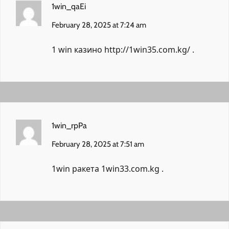
1win_qaEi
February 28, 2025 at 7:24 am
1 win казино
http://1win35.com.kg/
.
1win_rpPa
February 28, 2025 at 7:51 am
1win ракета
1win33.com.kg
.