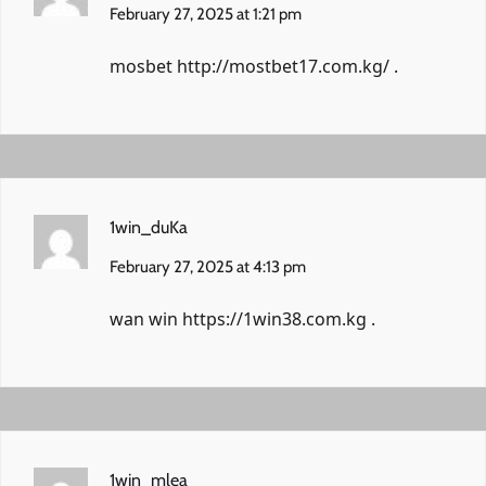
February 27, 2025 at 1:21 pm
mosbet
http://mostbet17.com.kg/
.
1win_duKa
February 27, 2025 at 4:13 pm
wan win
https://1win38.com.kg
.
1win_mlea