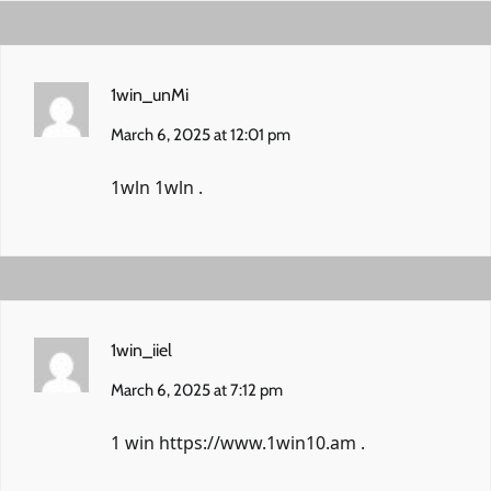
1win_unMi
March 6, 2025 at 12:01 pm
1wln
1wln
.
1win_iiel
March 6, 2025 at 7:12 pm
1 win
https://www.1win10.am
.