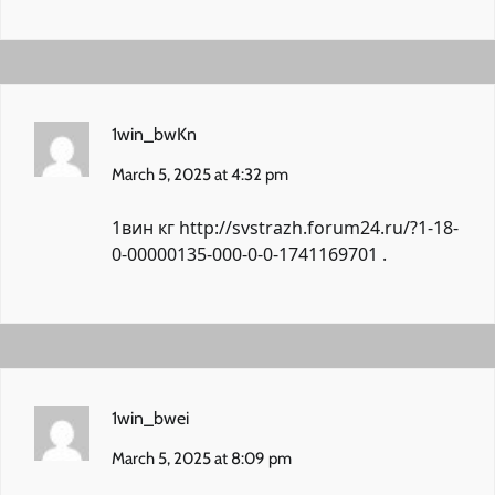
1win_bwKn
March 5, 2025 at 4:32 pm
1вин кг
http://svstrazh.forum24.ru/?1-18-
0-00000135-000-0-0-1741169701
.
1win_bwei
March 5, 2025 at 8:09 pm