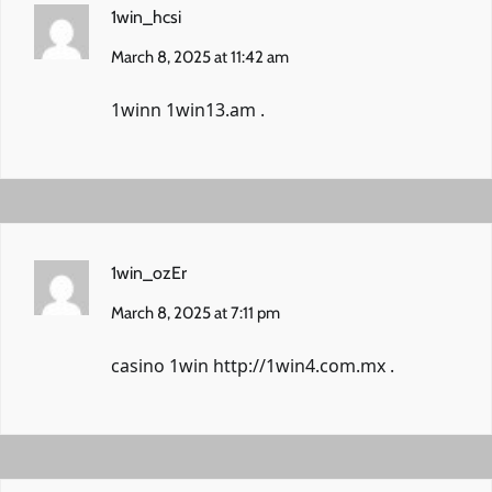
1win_hcsi
March 8, 2025 at 11:42 am
1winn
1win13.am
.
1win_ozEr
March 8, 2025 at 7:11 pm
casino 1win
http://1win4.com.mx
.