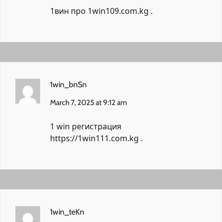
1вин про
1win109.com.kg
.
1win_bnSn
March 7, 2025 at 9:12 am
1 win регистрация
https://1win111.com.kg
.
1win_teKn