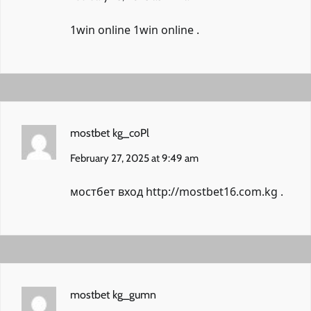
1win online
1win online
.
mostbet kg_coPl
February 27, 2025 at 9:49 am
мостбет вход
http://mostbet16.com.kg
.
mostbet kg_gumn