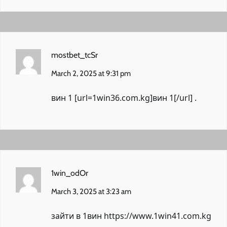
mostbet_tcSr
March 2, 2025 at 9:31 pm
вин 1 [url=1win36.com.kg]вин 1[/url] .
1win_odOr
March 3, 2025 at 3:23 am
зайти в 1вин
https://www.1win41.com.kg