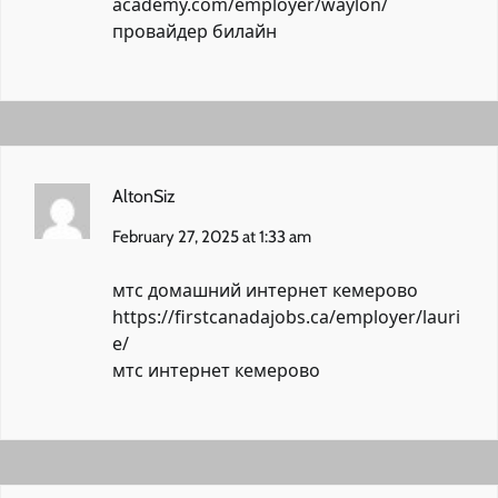
academy.com/employer/waylon/
провайдер билайн
AltonSiz
February 27, 2025 at 1:33 am
мтс домашний интернет кемерово
https://firstcanadajobs.ca/employer/lauri
e/
мтс интернет кемерово