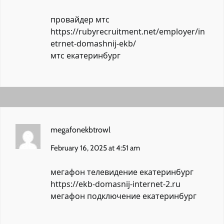
провайдер мтс
https://rubyrecruitment.net/employer/in
etrnet-domashnij-ekb/
мтс екатеринбург
megafonekbtrowl
February 16, 2025 at 4:51 am
мегафон телевидение екатеринбург
https://ekb-domasnij-internet-2.ru
мегафон подключение екатеринбург