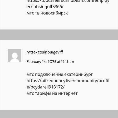
https://topcareerscaribbean.com/employ
er/jobsingulf5366/
мтс тв новосибирск
mtsekaterinburgeviff
February 14, 2025 at 12:11 am
мтс подключение екатеринбург
https://hifrequency.live/community/profil
e/pcydarell913172/
мтс тарифы на интернет