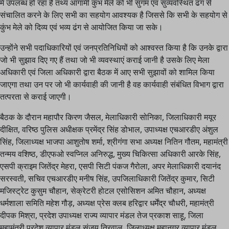
में उपलब्ध हो रहा है तथ्य आगामी कुंभ मेले को भी सुगम एवं सुव्यवस्थित ढंग से
संचालित करने के लिए सभी का सहयोग आवश्यक है जिससे कि सभी के सहयोग से
कुंभ मेले को दिव्य एवं भव्य ढंग से आयोजित किया जा सके।
उन्होंने सभी पदाधिकारियों एवं जनप्रतिनिधियों को आश्वस्त किया है कि उनके द्वारा
जो भी सुझाव दिए गए हैं तथा जो भी व्यवस्थाएं कराई जानी है उसके लिए मेला
अधिकारी एवं जिला अधिकारी द्वारा बैठक में आए सभी सुझावों को शामिल किया
जाएगा तथा उन पर जो भी कार्यवाही की जानी है वह कार्यवाही संबंधित विभाग द्वारा
तत्परता से कराई जाएगी।
बैठक के दौरान महापौर किरण जैसल, मेलाधिकारी सोनिका, जिलाधिकारी मयूर
दीक्षित, वरिष्ठ पुलिस अधीक्षक प्रमेंद्र सिंह डोभाल, उपाध्यक्ष एचआरडीए अंशुल
सिंह, जिलाध्यक्ष भाजपा आशुतोष शर्मा, श्रीगंगा सभा अध्यक्ष नितिन गौतम, महामंत्री
तन्मय वशिष्ठ, डीएफओ स्वप्निल अनिरुद्ध, मुख्य चिकित्सा अधिकारी आरके सिंह,
एसपी क्राइम जितेंद्र मेहरा, एसपी सिटी पंकज गैरोला, अपर मेलाधिकारी दयानंद
सरस्वती, सचिव एचआरडीए मनीष सिंह, उपजिलाधिकारी जितेंद्र कुमार, सिटी
मजिस्ट्रेट कुसुम चौहान, सेक्रेटरी होटल एसोसिशन अमित चौहान, अध्यक्ष
धर्मशाला समिति महेश गौड़, अध्यक्ष प्रेस क्लब हरिद्वार धर्मेंद्र चौधरी, महामंत्री
दीपक मिश्रा, प्रदेश उपाध्यक्ष राज्य व्यापार मंडल तेज प्रकाश साहू, जिला
महामंत्री प्रदेश व्यापार मंडल संजय त्रिवाल, जिलाध्यक्ष महानगर व्यापार मंडल