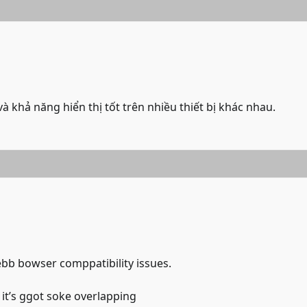
và khả năng hiển thị tốt trên nhiều thiết bị khác nhau.
ebb bowser comppatibility issues.
 it’s ggot soke overlapping