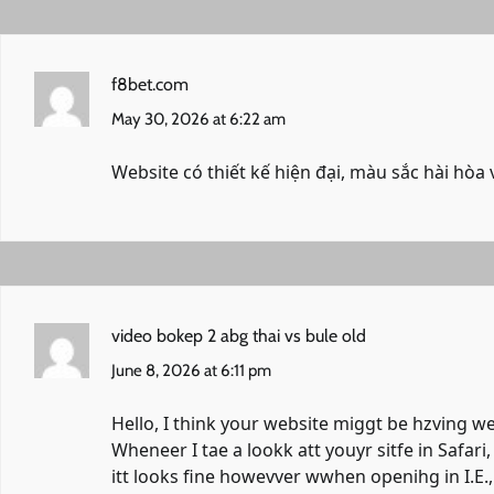
f8bet.com
May 30, 2026 at 6:22 am
Website có thiết kế hiện đại, màu sắc hài hòa 
video bokep 2 abg thai vs bule old
June 8, 2026 at 6:11 pm
Hello, I think your website miggt be hzving w
Wheneer I tae a lookk att youyr sitfe in Safari,
itt looks fine howevver wwhen openihg in I.E.,