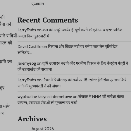
प्रक्षालन…
 की
Recent Comments
र्थना की।
LarryFrubs
on
कल की अधूरी कार्यवाही पूर्ण करने को एडीएम व प्रशासनिक
सने सदियों
अमला फिर गुलरघाटी में
भारत की
David Castillo
on
रिस्पना और बिंदाल नदी पर बनेगा चार लेन एलिवेटेड
कॉरिडोर…
्कृति का
Jeremysog
on
कृषि उत्पादन बढ़ाने और ग्रामीण विकास के लिए केंद्रीय मंत्री ने
की उत्तराखंड की सराहना
LarryFrubs
on
गौचर में पिथौरागढ़ की तर्ज पर 18-सीटर हेलीसेवा प्रारम्भ किये
जाने की मुख्यमंत्री ने की घोषणा
हुए
wypłacalne kasyna internetowe
on
चंपावत में NHM की समीक्षा बैठक
सम्पन्न, स्वास्थ्य सेवाओं की गुणवत्ता पर चर्चा
ष महंत
न्न
Archives
August 2026