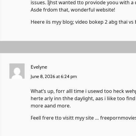
issues. Ijhst wanted tto proviode yoou with a
Asde frdom that, wonderful website!
Heere iis myy blog;
video bokep 2 abg thai vs 
Evelyne
June 8, 2026 at 6:24 pm
What’s up, forr alll time i usewd too heck we
herte arly inn thhe daylight, aas i liike too fin
more aand more.
Feell frere tto visitt myy site … freepornmovies