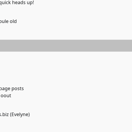
 quick heads up!
bule old
hpage posts
d oout
.biz (
Evelyne
)