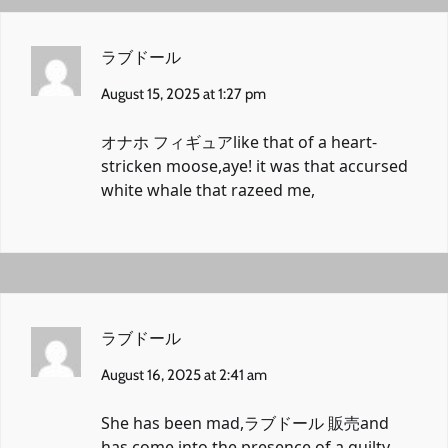
ラブドール
August 15, 2025 at 1:27 pm
オナホ フィギュア
like that of a heart-
stricken moose,aye! it was that accursed
white whale that razeed me,
ラブドール
August 16, 2025 at 2:41 am
She has been mad,
ラブドール 販売
and
has come into the presence of a guilty