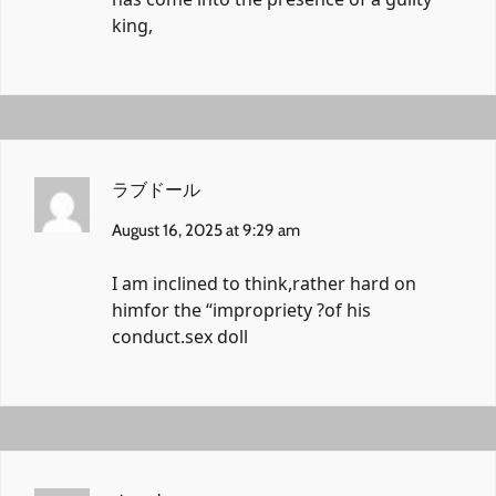
king,
ラブドール
August 16, 2025 at 9:29 am
I am inclined to think,rather hard on
himfor the “impropriety ?of his
conduct.
sex doll