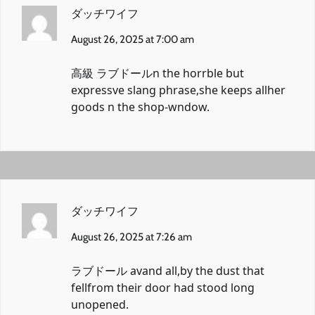
ダッチワイフ
August 26, 2025 at 7:00 am
高級 ラブドール
n the horrble but
expressve slang phrase,she keeps allher
goods n the shop-wndow.
ダッチワイフ
August 26, 2025 at 7:26 am
ラブドール av
and all,by the dust that
fellfrom their door had stood long
unopened.