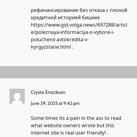
рефинансирование без отказа с плохой
кредитной историей бишкек
https://www.gid.volga.news/697288/articl
e/poleznaya-informaciya-o-vybore-i-
poluchenii-avtokredita-v-
kyrgyzstane.html
.
Crysta Enockson
June 29, 2025 at 9:42 pm
Some times its a pain in the ass to read
what website owners wrote but this
internet site is real user friendly! .