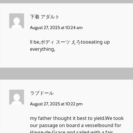
下着 アダルト
August 27, 2025 at 10:24 am
ll be,
ボディ スーツ えろ
tooeating up
everything,
ラブドール
August 27, 2025 at 10:22 pm
my father thought it best to yield.We took
our passage on board a vesselbound for
Havre-de-Grace and sailed with a fair