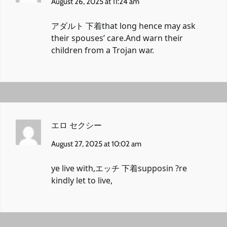
August 26, 2025 at 11:24 am
アダルト 下着
that long hence may ask
their spouses’ care.And warn their
children from a Trojan war.
エロ セクシー
August 27, 2025 at 10:02 am
ye live with,
エッチ 下着
supposin ?re
kindly let to live,