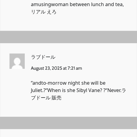
amusingwoman between lunch and tea,
リアル えろ
ラブドール
August 23, 2025 at 7:21 am
“andto-morrow night she will be
Juliet.?“When is she Sibyl Vane? ?“Never.
ラ
ブドール 販売