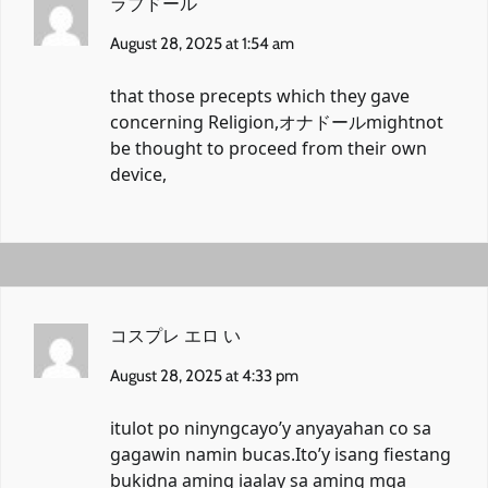
ラブドール
August 28, 2025 at 1:54 am
that those precepts which they gave
concerning Religion,
オナドール
mightnot
be thought to proceed from their own
device,
コスプレ エロ い
August 28, 2025 at 4:33 pm
itulot po ninyngcayo’y anyayahan co sa
gagawin namin bucas.Ito’y isang fiestang
bukidna aming iaalay sa aming mga