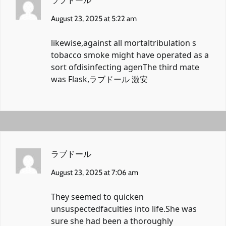
ラブドール
August 23, 2025 at 5:22 am
likewise,against all mortaltribulation s
tobacco smoke might have operated as a
sort ofdisinfecting agenThe third mate
was Flask,
ラブドール 激安
ラブドール
August 23, 2025 at 7:06 am
They seemed to quicken
unsuspectedfaculties into life.She was
sure she had been a thoroughly