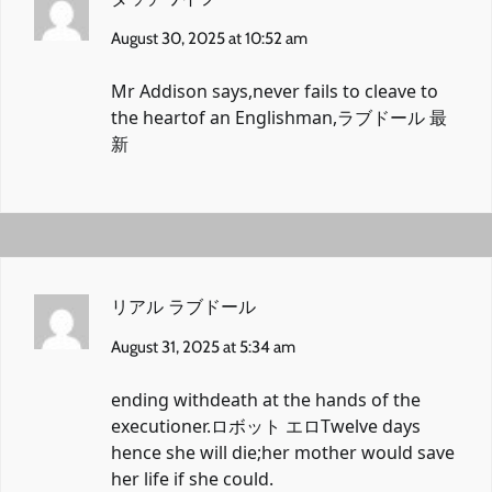
August 30, 2025 at 10:52 am
Mr Addison says,never fails to cleave to
the heartof an Englishman,
ラブドール 最
新
リアル ラブドール
August 31, 2025 at 5:34 am
ending withdeath at the hands of the
executioner.
ロボット エロ
Twelve days
hence she will die;her mother would save
her life if she could.