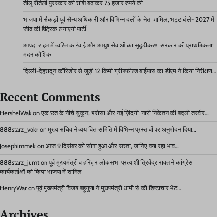
तीलू रौतेली पुरस्कार की राशि बढ़ाकर 75 हजार रुपये की
भाजपा में सैकड़ों पूर्व सैन्य अधिकारी और विभिन्न दलों के नेता शामिल, भट्ट बोले- 2027 में
जीत की हैट्रिक लगाएगी पार्टी
आपदा राहत में त्वरित कार्रवाई और आयुष सेवाओं का सुदृढ़ीकरण सरकार की प्राथमिकता:
मदन कौशिक
दिल्ली-देहरादून कॉरिडोर से जुड़ी 12 किमी ग्रीनफील्ड बाईपास का डीएम ने किया निरीक्षण…
Recent Comments
HershelWak
on
एक छत के नीचे सुकून, भरोसा और नई ज़िंदगी: नारी निकेतन की बदली तस्वीर…
888starz_vokr
on
मुख्य सचिव ने व्यय वित्त समिति में विभिन्न प्रस्तावों पर अनुमोदन दिया…
Josephimmek
on
आज 9 दिसंबर को सोना हुआ और सस्ता, जानिए क्या रहा भाव…
888starz_jumt
on
पूर्व मुख्यमंत्री व हरिद्वार लोकसभा प्रत्याशी त्रिवेंद्र रावत ने कांग्रेस
कार्यकर्ताओं को किया भाजपा में शामिल
HenryWar
on
पूर्व मुख्यमंत्री विजय बहुगुणा ने मुख्यमंत्री धामी से की शिष्टाचार भेंट…
Archives