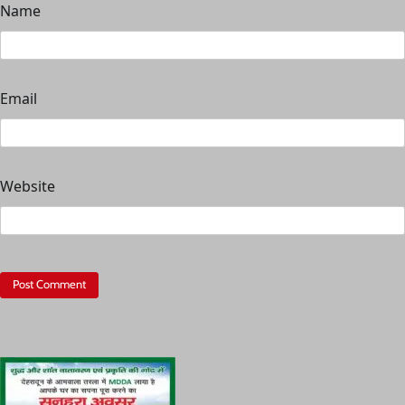
Name
Email
Website