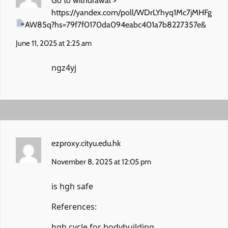
Go to withdrawal >
https://yandex.com/poll/WDrLYhyq1Mc7jMHFg
AW85q?hs=79f7f0170da094eabc401a7b8227357e&
June 11, 2025 at 2:25 am
ngz4yj
ezproxy.cityu.edu.hk
November 8, 2025 at 12:05 pm
is hgh safe
References:
hgh cycle for bodybuilding