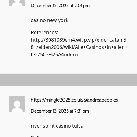
December 12, 2025 at 2:01 pm
casino new york
References:
http://3081089em4.wicp.vip/eldencatani5
81/elden2006/wiki/Alle+Casinos+in+allen+
L%25C3%25A4ndern
https://mingle2025.co.uk/@andreapeoples
December 13, 2025 at 7:31 pm
river spirit casino tulsa