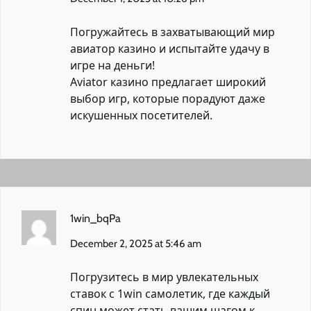
Погружайтесь в захватывающий мир
авиатор казино
и испытайте удачу в
игре на деньги!
Aviator казино предлагает широкий
выбор игр, которые порадуют даже
искушенных посетителей.
1win_bqPa
December 2, 2025 at 5:46 am
Погрузитесь в мир увлекательных
ставок с
1win самолетик
, где каждый
спин может стать вашим шагом к