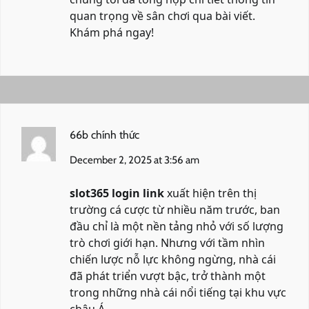
quan trọng về sân chơi qua bài viết.
Khám phá ngay!
66b chính thức
December 2, 2025 at 3:56 am
slot365 login link
xuất hiện trên thị
trường cá cược từ nhiều năm trước, ban
đầu chỉ là một nền tảng nhỏ với số lượng
trò chơi giới hạn. Nhưng với tầm nhìn
chiến lược nỗ lực không ngừng, nhà cái
đã phát triển vượt bậc, trở thành một
trong những nhà cái nổi tiếng tại khu vực
châu Á.