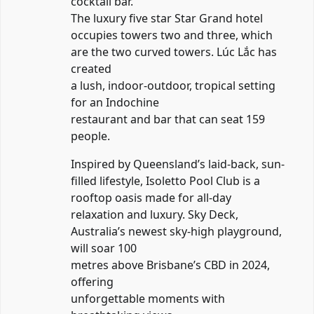
cocktail bar.
The luxury five star Star Grand hotel
occupies towers two and three, which
are the two curved towers. Lúc Lắc has
created
a lush, indoor-outdoor, tropical setting
for an Indochine
restaurant and bar that can seat 159
people.
Inspired by Queensland’s laid-back, sun-
filled lifestyle, Isoletto Pool Club is a
rooftop oasis made for all-day
relaxation and luxury. Sky Deck,
Australia’s newest sky-high playground,
will soar 100
metres above Brisbane’s CBD in 2024,
offering
unforgettable moments with