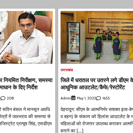
उत्तराखंड
 का नियमित निरीक्षण, समस्या
जिले में धरातल पर उतरने लगे डीएम क
धान के दिए निर्देश
आधुनिक आउटलेट/कैफे/रेस्टोरेंट
208
Admin
1655
5
May 1, 2025
री सविन बंसल ने मानसून अवधि
देहरादून: सीएम के आत्मनिर्भर सशक्त इजा-बे
षेत्रों में जलभराव की समस्या से
व बहन) के संकल्प को हिलांस आउटलेट के म
िस्ट्रेट प्रत्यूष सिंह, एसडीएम
महिलाओं को रोजगार उपलब्ध कराकर आत्मनि
बनाने का […]