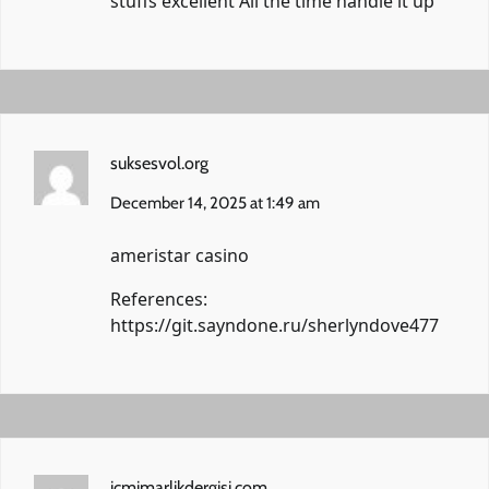
stuffs excellent All the time handle it up
suksesvol.org
December 14, 2025 at 1:49 am
ameristar casino
References:
https://git.sayndone.ru/sherlyndove477
icmimarlikdergisi.com