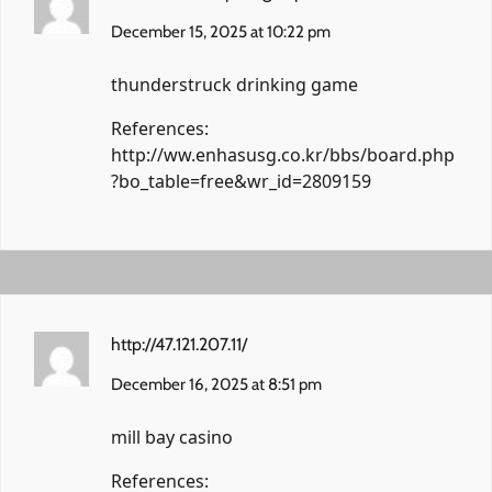
December 15, 2025 at 10:22 pm
thunderstruck drinking game
References:
http://ww.enhasusg.co.kr/bbs/board.php
?bo_table=free&wr_id=2809159
http://47.121.207.11/
December 16, 2025 at 8:51 pm
mill bay casino
References: