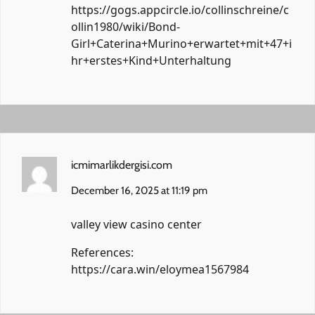
https://gogs.appcircle.io/collinschreine/c
ollin1980/wiki/Bond-
Girl+Caterina+Murino+erwartet+mit+47+i
hr+erstes+Kind+Unterhaltung
icmimarlikdergisi.com
December 16, 2025 at 11:19 pm
valley view casino center
References:
https://cara.win/eloymea1567984