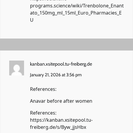
programs.science/wiki/Trenbolone_Enant
ato_150mg_ml_15ml_Euro_Pharmacies_E
U
kanban.xsitepool.tu-freiberg.de
January 21, 2026 at 3:56 pm
References:
Anavar before after women
References:
https://kanban.xsitepool.tu-
freiberg.de/s/Byw_jjsHbx