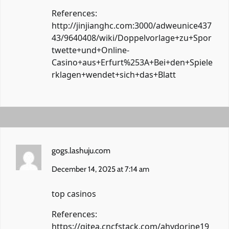
References:
http://jinjianghc.com:3000/adweunice437
43/9640408/wiki/Doppelvorlage+zu+Spor
twette+und+Online-
Casino+aus+Erfurt%253A+Bei+den+Spiele
rklagen+wendet+sich+das+Blatt
gogs.lashuju.com
December 14, 2025 at 7:14 am
top casinos
References:
https://gitea.cncfstack.com/ahydorine19