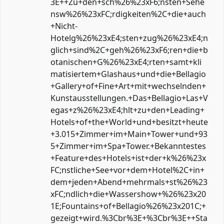
3E++Zu+den+sch%26%23xF6;nsten+Sehe
nsw%26%23xFC;rdigkeiten%2C+die+auch
+Nicht-
Hotelg%26%23xE4;sten+zug%26%23xE4;n
glich+sind%2C+geh%26%23xF6;ren+die+b
otanischen+G%26%23xE4;rten+samt+kli
matisiertem+Glashaus+und+die+Bellagio
+Gallery+of+Fine+Art+mit+wechselnden+
Kunstausstellungen.+Das+Bellagio+Las+V
egas+z%26%23xE4;hlt+zu+den+Leading+
Hotels+of+the+World+und+besitzt+heute
+3.015+Zimmer+im+Main+Tower+und+93
5+Zimmer+im+Spa+Tower.+Bekanntestes
+Feature+des+Hotels+ist+der+k%26%23x
FC;nstliche+See+vor+dem+Hotel%2C+in+
dem+jeden+Abend+mehrmals+st%26%23
xFC;ndlich+die+Wassershow+%26%23x20
1E;Fountains+of+Bellagio%26%23x201C;+
gezeigt+wird.%3Cbr%3E+%3Cbr%3E++Sta