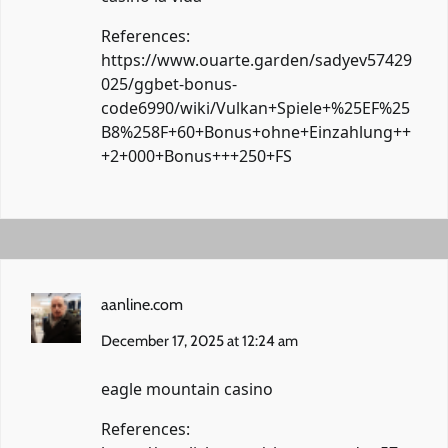
References:
https://www.ouarte.garden/sadyev57429
025/ggbet-bonus-
code6990/wiki/Vulkan+Spiele+%25EF%25
B8%258F+60+Bonus+ohne+Einzahlung++
+2+000+Bonus+++250+FS
aanline.com
December 17, 2025 at 12:24 am
eagle mountain casino
References: