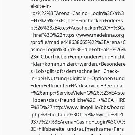
al-site-in-
ro/%22%3EArena+Casino+Login%3C/a%3
E+fr%26%23xFC;hes+Einchecken+oder+s
p%26%23xE4;tes+Auschecken%2C++%3Ca
+href%3D%22https://www.madeinna.org
/profile/madie448638665%22%3EArena+C
asino+Login%3C/a%3E+die+oft+als+%26%
23xFC;bertrieben+empfunden+und+nicht
+klar+kommuniziert+werden.+Besondere
s+Lob+gilt+oft+dem+schnellen+Check-
in+bei+Nutzung+digitaler+Optionen+und
+dem+effizienten+Parkservice.+Personal
+%26amp;+ServiceViele+G%26%23xE4;ste
+loben+das+freundliche%2C++%3CA+HRE
F%3D%27http://www.lingoli.io/bbs/board
.php%3Fbo_table%3Dfree%26wr_id%3D1
9377%27%3EArena+Casino+Login%3C/A%
3E+hilfsbereite+und+aufmerksame+Pers