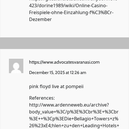
423/dorine1989/wiki/Online-Casino-
Freispiele-ohne-Einzahlung-f%C3%BCr-
Dezember
https://www.advocatesvaranasi.com
December 15, 2025 at 12:26 am
pink floyd live at pompeii
References:
http://www.ardenneweb.eu/archive?
body_value=%3C/p%3E%3Cbr%3E+%3Cbr
%3E++%3Cp%3EDie+Bellagio+Towers+z%
26%23xE4;hlen+zu+den+Leading+Hotels+