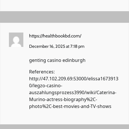
https://healthbookbd.com/
December 16, 2025 at 7:18 pm
genting casino edinburgh
References:
http://47.102.209.69:53000/elissa1673913
0/legzo-casino-
auszahlungsprozess3990/wiki/Caterina-
Murino-actress-biography%2C-
photo%2C-best-movies-and-TV-shows