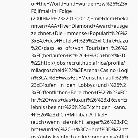
of+the+World+und+wurden+zw%26%23x
F6;lfmal+in+Folge+
(2000%26%23×2013;2012)+mit+dem+beka
nnten+AAA+Five+Diamond+Award+ausge
zeichnet.+Die+immense+Popularit%26%2
3xE4;t+des+Hotels+f%26%23xFC;hrt+dazu
%2C+dass+es+oft+von+Touristen+%26%2
3xFC;berlaufen+ist%2C++%3Ca+href%3D
%22http://jobs.recruithub.africa/profile/
milagroscheid%22%3EArena+Casino+Logi
n%3C/a%3E+was+zu+Menschenaufl%26%
23xE4;ufen+in+den+Lobbys+und+%26%2
3xF6;ffentlichen+Bereichen+f%26%23xFC;
hrt%2C+was+das+luxuri%26%23xF6;se+Er
lebnis+beeintr%26%23xE4;chtigen+kann.
+F%26%23xFC;r+Minibar-Artikel+
(auch+wenn+sie+nicht+anger%26%23xFC;
hrt+wurden)%2C++%3Ca+href%3D%22htt
ps://jobs.kwintech.co.ke/companies/offici