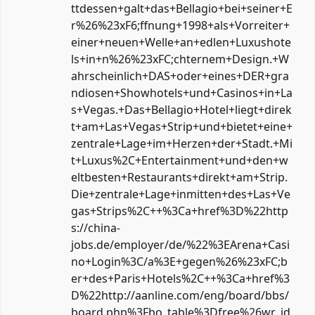
ttdessen+galt+das+Bellagio+bei+seiner+E
r%26%23xF6;ffnung+1998+als+Vorreiter+
einer+neuen+Welle+an+edlen+Luxushote
ls+in+n%26%23xFC;chternem+Design.+W
ahrscheinlich+DAS+oder+eines+DER+gra
ndiosen+Showhotels+und+Casinos+in+La
s+Vegas.+Das+Bellagio+Hotel+liegt+direk
t+am+Las+Vegas+Strip+und+bietet+eine+
zentrale+Lage+im+Herzen+der+Stadt.+Mi
t+Luxus%2C+Entertainment+und+den+w
eltbesten+Restaurants+direkt+am+Strip.
Die+zentrale+Lage+inmitten+des+Las+Ve
gas+Strips%2C++%3Ca+href%3D%22http
s://china-
jobs.de/employer/de/%22%3EArena+Casi
no+Login%3C/a%3E+gegen%26%23xFC;b
er+des+Paris+Hotels%2C++%3Ca+href%3
D%22http://aanline.com/eng/board/bbs/
board.php%3Fbo_table%3Dfree%26wr_id