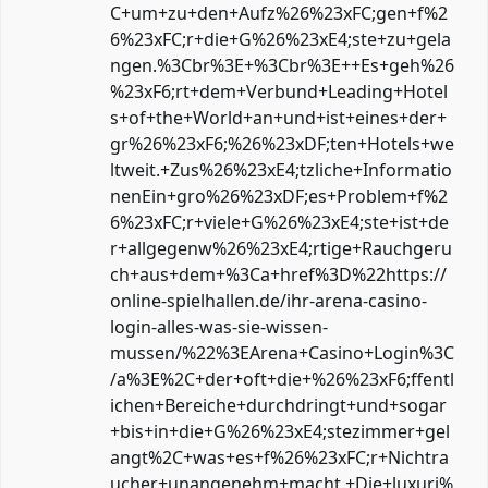
C+um+zu+den+Aufz%26%23xFC;gen+f%2
6%23xFC;r+die+G%26%23xE4;ste+zu+gela
ngen.%3Cbr%3E+%3Cbr%3E++Es+geh%26
%23xF6;rt+dem+Verbund+Leading+Hotel
s+of+the+World+an+und+ist+eines+der+
gr%26%23xF6;%26%23xDF;ten+Hotels+we
ltweit.+Zus%26%23xE4;tzliche+Informatio
nenEin+gro%26%23xDF;es+Problem+f%2
6%23xFC;r+viele+G%26%23xE4;ste+ist+de
r+allgegenw%26%23xE4;rtige+Rauchgeru
ch+aus+dem+%3Ca+href%3D%22https://
online-spielhallen.de/ihr-arena-casino-
login-alles-was-sie-wissen-
mussen/%22%3EArena+Casino+Login%3C
/a%3E%2C+der+oft+die+%26%23xF6;ffentl
ichen+Bereiche+durchdringt+und+sogar
+bis+in+die+G%26%23xE4;stezimmer+gel
angt%2C+was+es+f%26%23xFC;r+Nichtra
ucher+unangenehm+macht.+Die+luxuri%