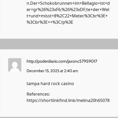
n.Der+Schokobrunnen+im+Bellagio+ist+d
er+gr%26%23xF6;%26%23xDF;te+der+Wel
t+und+misst+8%2C22+Meter.%3Cbr%3E+
%3Cbr%3E++%3C/p%3E
http://poderdiario.com/jaxonc57959017
December 15, 2025 at 2:40 am
tampa hard rock casino
References:
https://shortlinkfind.link/melina20h65078