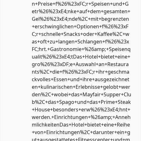
n+Preise+f%26%23xFC;r+Speisen+und+G
etr%26%23xE4;nke+auf+dem+gesamten+
Gel%26%23xE4;nde%2C+mit+begrenzten
+erschwinglichen+Optionen+f%26%23xF
C;r+schnelle+Snacks+oder+Kaffee%2C+w
as+oft+zu+langen+Schlangen+f%26%23x
FC;hrt.+Gastronomie+%26amp;+Speisenq
ualit%26%23xE4;tDas+Hotel+bietet+eine+
gro%26%23xDF;e+Auswahl+an+Restaura
nts%2C+die+f%26%23xFC;r+ihr+geschma
ckvolles+Essen+und+ihre+ausgezeichnet
en+kulinarischen+Erlebnisse+gelobt+wer
den%2C+wobei+das+Mayfair+Supper+Clu
b%2C+das+Spago+und+das+Prime+Steak
+House+besonders+erw%26%23xE4;hnt+
werden.+Einrichtungen+%26amp;+Anneh
mlichkeitenDas+Hotel+bietet+eine+Reihe
+von+Einrichtungen%2C+darunter+ein+g
ut+ausgestattetes+Fitnesscenter+und+m