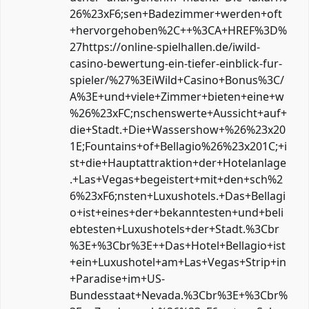
26%23xF6;sen+Badezimmer+werden+oft
+hervorgehoben%2C++%3CA+HREF%3D%
27https://online-spielhallen.de/iwild-
casino-bewertung-ein-tiefer-einblick-fur-
spieler/%27%3EiWild+Casino+Bonus%3C/
A%3E+und+viele+Zimmer+bieten+eine+w
%26%23xFC;nschenswerte+Aussicht+auf+
die+Stadt.+Die+Wassershow+%26%23x20
1E;Fountains+of+Bellagio%26%23x201C;+i
st+die+Hauptattraktion+der+Hotelanlage
.+Las+Vegas+begeistert+mit+den+sch%2
6%23xF6;nsten+Luxushotels.+Das+Bellagi
o+ist+eines+der+bekanntesten+und+beli
ebtesten+Luxushotels+der+Stadt.%3Cbr
%3E+%3Cbr%3E++Das+Hotel+Bellagio+ist
+ein+Luxushotel+am+Las+Vegas+Strip+in
+Paradise+im+US-
Bundesstaat+Nevada.%3Cbr%3E+%3Cbr%