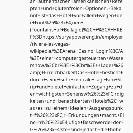
an+authentischen+amerikanischen+Reze
pten+und+glutenfreien+Optionen.+Beka
nnt+ist+das+Hotel+vor+allem+wegen+de
r+Font%26%23xE4;nen+
(Fountains+of+Bellagio)%2C++%3CA+HRE
F%3Dhttps://suryapowereng.in/employer
/riviera-las-vegas-
wikipedia/%3EArena+Casino+Login%3C/A
%3E+einer+computergesteuerten+Wasse
rshow.%3Cbr%3E+%3Cbr%3E++Lage+%26
amp;+ErreichbarkeitDas+Hotel+besticht+
durch+seine+sehr+zentrale+Lage+am+St
rip+und+bietet+einfachen+Zugang+zu+d
en+wichtigsten+Sehensw%26%23xFC;rdig
keiten+und+benachbarten+Hotels%2C+w
as+es+zu+einem+idealen+Ausgangspunk
t+f%26%23xFC;r+Erkundungen+macht.+Ei
ne+h%26%23xE4;ufige+Beschwerde+der+
G%26%23xE4;ste+sind+jedoch+die+hohe