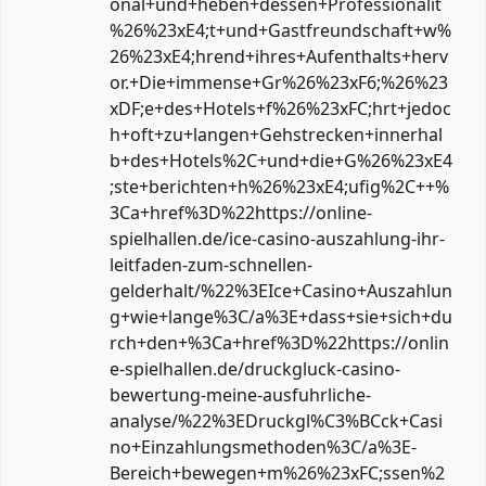
onal+und+heben+dessen+Professionalit
%26%23xE4;t+und+Gastfreundschaft+w%
26%23xE4;hrend+ihres+Aufenthalts+herv
or.+Die+immense+Gr%26%23xF6;%26%23
xDF;e+des+Hotels+f%26%23xFC;hrt+jedoc
h+oft+zu+langen+Gehstrecken+innerhal
b+des+Hotels%2C+und+die+G%26%23xE4
;ste+berichten+h%26%23xE4;ufig%2C++%
3Ca+href%3D%22https://online-
spielhallen.de/ice-casino-auszahlung-ihr-
leitfaden-zum-schnellen-
gelderhalt/%22%3EIce+Casino+Auszahlun
g+wie+lange%3C/a%3E+dass+sie+sich+du
rch+den+%3Ca+href%3D%22https://onlin
e-spielhallen.de/druckgluck-casino-
bewertung-meine-ausfuhrliche-
analyse/%22%3EDruckgl%C3%BCck+Casi
no+Einzahlungsmethoden%3C/a%3E-
Bereich+bewegen+m%26%23xFC;ssen%2