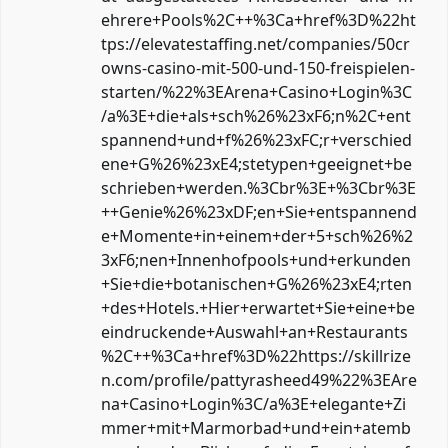
ehrere+Pools%2C++%3Ca+href%3D%22ht
tps://elevatestaffing.net/companies/50cr
owns-casino-mit-500-und-150-freispielen-
starten/%22%3EArena+Casino+Login%3C
/a%3E+die+als+sch%26%23xF6;n%2C+ent
spannend+und+f%26%23xFC;r+verschied
ene+G%26%23xE4;stetypen+geeignet+be
schrieben+werden.%3Cbr%3E+%3Cbr%3E
++Genie%26%23xDF;en+Sie+entspannend
e+Momente+in+einem+der+5+sch%26%2
3xF6;nen+Innenhofpools+und+erkunden
+Sie+die+botanischen+G%26%23xE4;rten
+des+Hotels.+Hier+erwartet+Sie+eine+be
eindruckende+Auswahl+an+Restaurants
%2C++%3Ca+href%3D%22https://skillrize
n.com/profile/pattyrasheed49%22%3EAre
na+Casino+Login%3C/a%3E+elegante+Zi
mmer+mit+Marmorbad+und+ein+atemb