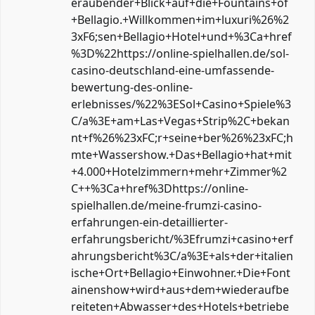
eraubender+Blick+auf+die+Fountains+of
+Bellagio.+Willkommen+im+luxuri%26%2
3xF6;sen+Bellagio+Hotel+und+%3Ca+href
%3D%22https://online-spielhallen.de/sol-
casino-deutschland-eine-umfassende-
bewertung-des-online-
erlebnisses/%22%3ESol+Casino+Spiele%3
C/a%3E+am+Las+Vegas+Strip%2C+bekan
nt+f%26%23xFC;r+seine+ber%26%23xFC;h
mte+Wassershow.+Das+Bellagio+hat+mit
+4.000+Hotelzimmern+mehr+Zimmer%2
C++%3Ca+href%3Dhttps://online-
spielhallen.de/meine-frumzi-casino-
erfahrungen-ein-detaillierter-
erfahrungsbericht/%3Efrumzi+casino+erf
ahrungsbericht%3C/a%3E+als+der+italien
ische+Ort+Bellagio+Einwohner.+Die+Font
ainenshow+wird+aus+dem+wiederaufbe
reiteten+Abwasser+des+Hotels+betriebe