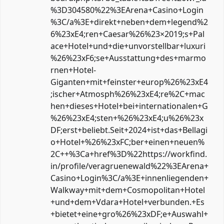
%3D304580%22%3EArena+Casino+Login
%3C/a%3E+direkt+neben+dem+legend%2
6%23xE4;ren+Caesar%26%23×2019;s+Pal
ace+Hotel+und+die+unvorstellbar+luxuri
%26%23xF6;se+Ausstattung+des+marmo
rnen+Hotel-
Giganten+mit+feinster+europ%26%23xE4
;ischer+Atmosph%26%23xE4;re%2C+mac
hen+dieses+Hotel+bei+internationalen+G
%26%23xE4;sten+%26%23xE4;u%26%23x
DF;erst+beliebt.Seit+2024+ist+das+Bellagi
o+Hotel+%26%23xFC;ber+einen+neuen%
2C++%3Ca+href%3D%22https://workfind.
in/profile/veragruenewald%22%3EArena+
Casino+Login%3C/a%3E+innenliegenden+
Walkway+mit+dem+Cosmopolitan+Hotel
+und+dem+Vdara+Hotel+verbunden.+Es
+bietet+eine+gro%26%23xDF;e+Auswahl+