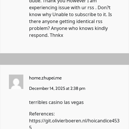
dude. Thank you However I am
experiencing issue with ur rss . Don?t
know why Unable to subscribe to it. Is
there anyone getting identical rss
problem? Anyone who knows kindly
respond. Thnkx
home.zhupei.me
December 14, 2025 at 2:38 pm
terribles casino las vegas
References:
https://git.olivierboeren.nl/hoicandice453
5