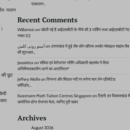
प्रक्षालन…
्णतः पालन
Recent Comments
ए।
Williamcic
on
खोली गईं हैं आईएसबीटी के नीचे की 3 पार्किंग तथा आईएसबीटी गेट
नम्बर 02
آمینو رونی کلمن
on
उत्तराखंड में हुई लैब ऑन व्हील्स अर्थात मोबाइल साइंस लैब
की शुरुआत…
JessieVox
on
संविदा एवं बेरोजगार नर्सिंग अधिकारी महासंघ ने दिया
अनिश्चितकालीन धरने का अल्टीमेटम*
% की छूट
Jeffery Wolfe
on
रिस्पना और बिंदाल नदी पर बनेगा चार लेन एलिवेटेड
कॉरिडोर…
केवी
Kaizenaire Math Tuition Centres Singapore
on
टिहरी: हर विकासखंड में
िजात
आयोजित होगा रोजगार मेला, जानिए पूरी खबर
Archives
August 2026