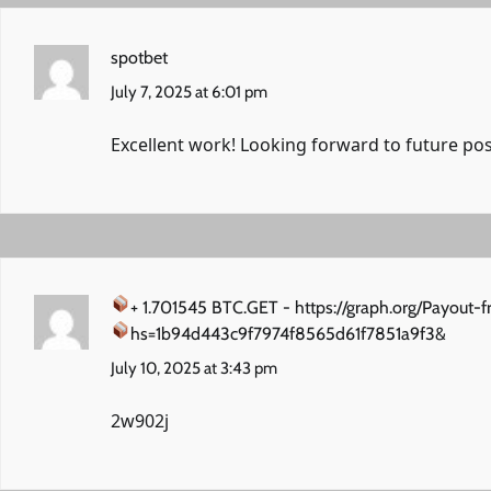
spotbet
July 7, 2025 at 6:01 pm
Excellent work! Looking forward to future pos
+ 1.701545 BTC.GET - https://graph.org/Payou
hs=1b94d443c9f7974f8565d61f7851a9f3&
July 10, 2025 at 3:43 pm
2w902j