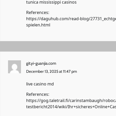
tunica mississippi casinos
References:
https://daguhub.com/read-blog/27731_echtge
spielen.html
git.yi-guanjia.com
December 13, 2025 at 11:47 pm
live casino md
References:
https://gog.taletrail.fi/carinstambaugh/robo
testbericht2014/wiki/Ihr+sicheres+Online+C