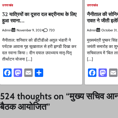
उत्तराखंड
उत्तराखंड
32 यात्रियों का दूसरा दल बद्रीनाथ के लिए
नैनीताल की सोनि
हुआ रवाना…
रावत ने जीती इले
Admin
720
Admin
November 9, 2024
October 31
नैनीताल: शनिवार को डीटीडीओ अतुल भंडारी ने
मुख्यमंत्री पुष्कर सि
पर्यटक आवास गृह सूखाताल से हरी झण्डी दिखा कर
जयंती समारोह का शुभ
दल रवाना किया। दीन दयाल उपाध्याय मातृ-पितृ
सचिवालय में ‘बिल ला
तीर्थाटन योजना […]
[…]
Facebook
Mastodon
Email
Share
Faceb
Ma
524 thoughts on “
मुख्य सचिव आनंद
बैठक आयोजित
”