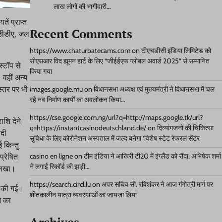
लाख लोगों की भागीदारी…
ं प्राप्त
Recent Comments
मडीडीए, जल
https://www.chaturbatecams.com
on
टीएचडीसी इंडिया लिमिटेड को
सीएसआर विद ह्यूमन हार्ट के लिए “जीईईएफ ग्लोबल अवार्ड 2025” से सम्मानित
्टॉप से
किया गया
 वहीं अन्य
स्तर पर भी
images.google.mu
on
विधानसभा अध्यक्ष एवं मुख्यमंत्री ने विधानसभा में चल
रहे नव निर्माण कार्यों का अवलोकन किया…
https://cse.google.com.ng/url?q=http://maps.google.tk/url?
शि देने
q=https://instantcasinodeutschland.de/
on
दिव्यांगजनों की चिकित्सा
ादी
सुविधा के लिए कोरोनेशन अस्पताल में जल्द बनेगा ‘विशेष स्टेट रेफरल सेंटर
 किन्तु
्रेषित
casino en ligne
on
टीम इंडिया ने आखिरी टी20 में इंग्लैंड को रौंदा, अभिषेक शर्मा
ने लगाईं रिकॉर्ड की झड़ी…
 लिखा।
https://search.circl.lu
on
अपर सचिव सी. रविशंकर ने आज गंगोत्री मार्ग पर
त की गई।
शीतकालीन यात्रा व्यवस्थाओं का जायजा लिया
े का