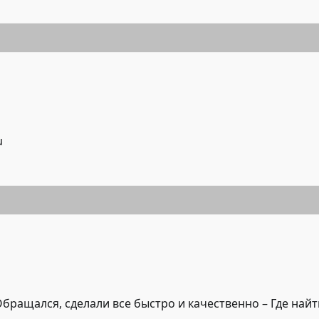
u
бращался, сделали все быстро и качественно –
Где найт