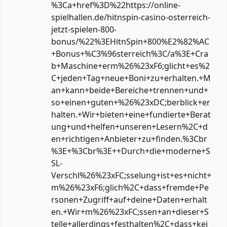
%3Ca+href%3D%22https://online-
spielhallen.de/hitnspin-casino-osterreich-
jetzt-spielen-800-
bonus/%22%3EHitnSpin+800%E2%82%AC
+Bonus+%C3%96sterreich%3C/a%3E+Cra
b+Maschine+erm%26%23xF6;glicht+es%2
C+jeden+Tag+neue+Boni+zu+erhalten.+M
an+kann+beide+Bereiche+trennen+und+
so+einen+guten+%26%23xDC;berblick+er
halten.+Wir+bieten+eine+fundierte+Berat
ung+und+helfen+unseren+Lesern%2C+d
en+richtigen+Anbieter+zu+finden.%3Cbr
%3E+%3Cbr%3E++Durch+die+moderne+S
SL-
Verschl%26%23xFC;sselung+ist+es+nicht+
m%26%23xF6;glich%2C+dass+fremde+Pe
rsonen+Zugriff+auf+deine+Daten+erhalt
en.+Wir+m%26%23xFC;ssen+an+dieser+S
telle+allerdings+festhalten%2C+dass+kei