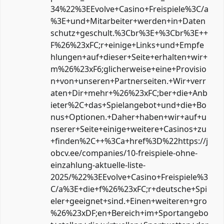
34%22%3EEvolve+Casino+Freispiele%3C/a
%3E+und+Mitarbeiter+werden+in+Daten
schutz+geschult.%3Cbr%3E+%3Cbr%3E++
F%26%23xFC;r+einige+Links+und+Empfe
hlungen+auf+dieser+Seite+erhalten+wir+
m%26%23xF6;glicherweise+eine+Provisio
n+von+unseren+Partnerseiten.+Wir+verr
aten+Dir+mehr+%26%23xFC;ber+die+Anb
ieter%2C+das+Spielangebot+und+die+Bo
nus+Optionen.+Daher+haben+wir+auf+u
nserer+Seite+einige+weitere+Casinos+zu
+finden%2C++%3Ca+href%3D%22https://j
obcv.ee/companies/10-freispiele-ohne-
einzahlung-aktuelle-liste-
2025/%22%3EEvolve+Casino+Freispiele%3
C/a%3E+die+f%26%23xFC;r+deutsche+Spi
eler+geeignet+sind.+Einen+weiteren+gro
%26%23xDF;en+Bereich+im+Sportangebo