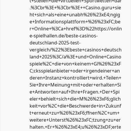
t+stellen+die+virtuellen+Sportwetten+dar
.%3Cbr%3E+%3Cbr%3E++Casino.guru+sie
ht+sich+als+eine+unabh%26%23xE4;ngig
e+Informationsplattform+%26%23xFC;be
r+Online+%3Ca+href%3D%22https://onlin
e-spielhallen.de/beste-casinos-
deutschland-2025-test-
vergleich/%22%3Ebeste+casinos+deutsch
land+2025%3C/a%3E+und+Online+Casino
spiele%2C+die+von+keinem+Gl%26%23xF
C;cksspielanbieter+oder+irgendeiner+an
deren+Instanz+kontrolliert+wird.+Teilen+
Sie+Ihre+Meinung+mit+oder+erhalten+Si
e+Antworten+auf+Ihre+Fragen.+Der+Spi
eler+behielt+sich+die+M%26%23xF6;glich
keit+vor%2C+die+Beschwerde+in+Zukunf
t+erneut+zu+%26%23xF6;ffnen%2C+um+
weitere+Unterst%26%23xFC;tzung+zu+er
halten.+Er+%26%23xE4;u%26%23xDF;erte