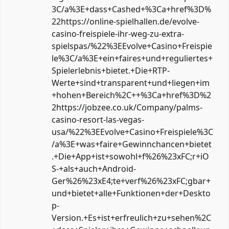
3C/a%3E+dass+Cashed+%3Ca+href%3D%
22https://online-spielhallen.de/evolve-
casino-freispiele-ihr-weg-zu-extra-
spielspas/%22%3EEvolve+Casino+Freispie
le%3C/a%3E+ein+faires+und+reguliertes+
Spielerlebnis+bietet.+Die+RTP-
Werte+sind+transparent+und+liegen+im
+hohen+Bereich%2C++%3Ca+href%3D%2
2https://jobzee.co.uk/Company/palms-
casino-resort-las-vegas-
usa/%22%3EEvolve+Casino+Freispiele%3C
/a%3E+was+faire+Gewinnchancen+bietet
.+Die+App+ist+sowohl+f%26%23xFC;r+iO
S-+als+auch+Android-
Ger%26%23xE4;te+verf%26%23xFC;gbar+
und+bietet+alle+Funktionen+der+Deskto
p-
Version.+Es+ist+erfreulich+zu+sehen%2C