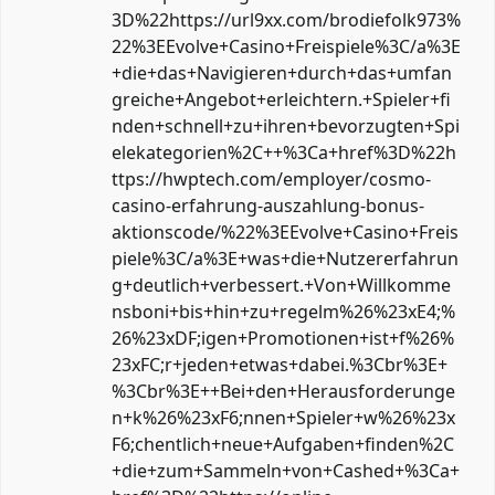
3D%22https://url9xx.com/brodiefolk973%
22%3EEvolve+Casino+Freispiele%3C/a%3E
+die+das+Navigieren+durch+das+umfan
greiche+Angebot+erleichtern.+Spieler+fi
nden+schnell+zu+ihren+bevorzugten+Spi
elekategorien%2C++%3Ca+href%3D%22h
ttps://hwptech.com/employer/cosmo-
casino-erfahrung-auszahlung-bonus-
aktionscode/%22%3EEvolve+Casino+Freis
piele%3C/a%3E+was+die+Nutzererfahrun
g+deutlich+verbessert.+Von+Willkomme
nsboni+bis+hin+zu+regelm%26%23xE4;%
26%23xDF;igen+Promotionen+ist+f%26%
23xFC;r+jeden+etwas+dabei.%3Cbr%3E+
%3Cbr%3E++Bei+den+Herausforderunge
n+k%26%23xF6;nnen+Spieler+w%26%23x
F6;chentlich+neue+Aufgaben+finden%2C
+die+zum+Sammeln+von+Cashed+%3Ca+