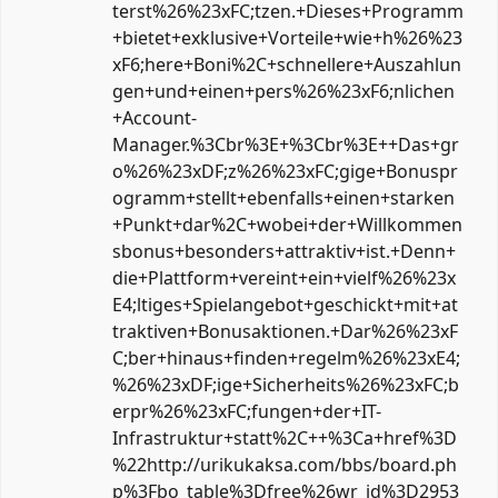
terst%26%23xFC;tzen.+Dieses+Programm
+bietet+exklusive+Vorteile+wie+h%26%23
xF6;here+Boni%2C+schnellere+Auszahlun
gen+und+einen+pers%26%23xF6;nlichen
+Account-
Manager.%3Cbr%3E+%3Cbr%3E++Das+gr
o%26%23xDF;z%26%23xFC;gige+Bonuspr
ogramm+stellt+ebenfalls+einen+starken
+Punkt+dar%2C+wobei+der+Willkommen
sbonus+besonders+attraktiv+ist.+Denn+
die+Plattform+vereint+ein+vielf%26%23x
E4;ltiges+Spielangebot+geschickt+mit+at
traktiven+Bonusaktionen.+Dar%26%23xF
C;ber+hinaus+finden+regelm%26%23xE4;
%26%23xDF;ige+Sicherheits%26%23xFC;b
erpr%26%23xFC;fungen+der+IT-
Infrastruktur+statt%2C++%3Ca+href%3D
%22http://urikukaksa.com/bbs/board.ph
p%3Fbo_table%3Dfree%26wr_id%3D2953