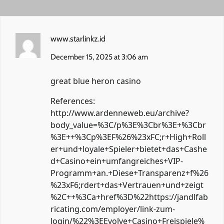
www.starlinkz.id
December 15, 2025 at 3:06 am
great blue heron casino
References:
http://www.ardenneweb.eu/archive?
body_value=%3C/p%3E%3Cbr%3E+%3Cbr
%3E++%3Cp%3EF%26%23xFC;r+High+Roll
er+und+loyale+Spieler+bietet+das+Cashe
d+Casino+ein+umfangreiches+VIP-
Programm+an.+Diese+Transparenz+f%26
%23xF6;rdert+das+Vertrauen+und+zeigt
%2C++%3Ca+href%3D%22https://jandlfab
ricating.com/employer/link-zum-
login/%22%3EEvolve+Casino+Freispiele%