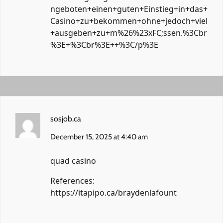
ngeboten+einen+guten+Einstieg+in+das+
Casino+zu+bekommen+ohne+jedoch+viel
+ausgeben+zu+m%26%23xFC;ssen.%3Cbr
%3E+%3Cbr%3E++%3C/p%3E
sosjob.ca
December 15, 2025 at 4:40 am
quad casino
References:
https://itapipo.ca/braydenlafount