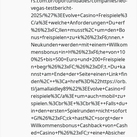
rs.com.br/oportunidades/companies/leo-
vegas-testbericht-
2025/%27%3EEvolve+Casino+Freispiele%3
C/a%3E+welche+Anforderungen+Du+erf
%26%23xFC;llen+musst%2C+um+den+Bo
nus+freispielen+zu+k%26%23xF6;nnen.+
Neukunden+werden+mit+einem+Willkom
mensbonus+in+H%26%23xF6;he+von+10
0%25+bis+500+Euro+und+200+Freispiele
n+begr%26%23xFC;%26%23xDF;t.+Du+ka
nnst+am+Ende+der+Seite+einen+Link+fin
den%2C++%3Ca+href%3D%22https://orb.
tl/jamallaidley89%22%3EEvolve+Casino+F
reispiele%3C/a%3E+um+auch+mobil+zu+
spielen.%3Cbr%3E+%3Cbr%3E++Falls+du+
in+den+ersten+Spielrunden+nicht+sofort
+Gl%26%23xFC;ck+hast%2C+sorgt+der+
Willkommensbonus+Cashback+von+Cash
ed+Casino+f%26%23xFC;r+eine+Absicher