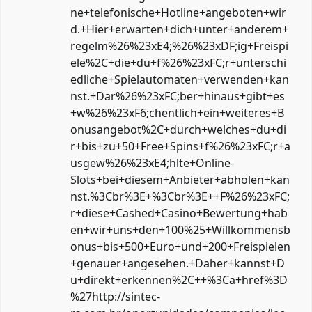
ne+telefonische+Hotline+angeboten+wir
d.+Hier+erwarten+dich+unter+anderem+
regelm%26%23xE4;%26%23xDF;ig+Freispi
ele%2C+die+du+f%26%23xFC;r+unterschi
edliche+Spielautomaten+verwenden+kan
nst.+Dar%26%23xFC;ber+hinaus+gibt+es
+w%26%23xF6;chentlich+ein+weiteres+B
onusangebot%2C+durch+welches+du+di
r+bis+zu+50+Free+Spins+f%26%23xFC;r+a
usgew%26%23xE4;hlte+Online-
Slots+bei+diesem+Anbieter+abholen+kan
nst.%3Cbr%3E+%3Cbr%3E++F%26%23xFC;
r+diese+Cashed+Casino+Bewertung+hab
en+wir+uns+den+100%25+Willkommensb
onus+bis+500+Euro+und+200+Freispielen
+genauer+angesehen.+Daher+kannst+D
u+direkt+erkennen%2C++%3Ca+href%3D
%27http://sintec-