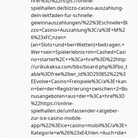
href%3D%22https://online-
spielhallen.de/bizzo-casino-auszahlung-
dein-leitfaden-fur-schnelle-
gewinnauszahlungen/%22%3Eschnelle+Bi
zzo+Casino+Auszahlung%3C/a%3E+M%2
6%23xFC;nzen+
(an+Slots+und+bei+Wetten)+beitragen.+
Wer+sein+Spielerlebnis+im+Cashed+Casi
no+startet%2C++%3Ca+href%3D%22http:
//urikukaksa.com/bbs/board.php%3Fbo_t
able%3Dfree%26wr_id%3D293852%22%3
EEvolve+Casino+Freispiele%3C/a%3E+kan
n+bei+der+Registrierung+zwischen+2+Bo
nusangeboten+aus+der+%3Ca+href%3D
%22https://online-
spielhallen.de/umfassender-ratgeber-
zur-ice-casino-mobile-
app/%22%3Eice+casino+mobil%3C/a%3E+
Kategorie+w%26%23xE4;hlen.+Auch+die+