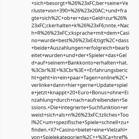
+sich+besorgt+%26%23xFC;ber+seine+Ve
rluste+von+390+%26%23x20AC;+und+fra
gte+sich%2C+ob+er+das+Geld+zur%26%
23xFC;ckerhalten+k%26%23xF6;nnte.+Nac
h+R%26%23xFC;cksprache+mit+dem+Casi
no+wurde+best%26%23xE4;tigt%2C+dass
+beide+Auszahlungen+erfolgreich+bearb
eitet+wurden+und+der+Spieler+das+Gel
d+auf+seinem+Bankkonto+erhalten+hat.
%3Cbr%3E+%3Cbr%3E++Erfahrungsberic
ht+geht+in+ein+paar+Tagen+online%2C+
verlinke+dann+hier+gerne+Update+spiel
e+jetzt+knappt+20+Euro+Bonus+ohne+Ei
nzahlung+durch+nach+aufreibenden+Se
ssions.+Die+integrierte+Suchfunktion+er
weist+sich+als+n%26%23xFC;tzliches+Too
l%2C+um+spezifische+Spiele+schnell+zu+
finden.+X7+Casino+bietet+eine+Vielzahl+
von+Spielekategorien%2C++%3Ca+href%