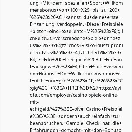
ung.+Mit+dem+speziellen+Sport+Willkom
mensbonus+von+100+%25+bis+zu+200+
%26%23x20AC;+kannst+du+deine+erste+
Einzahlung+verdoppeln.+Diese+Freispiele
+bieten+eine+exzellente+M%26%23xF6;gli
chkeit%2C+verschiedene+Spiele+ohne+z
us%26%23xE4;tzliches+Risiko+auszuprobi
eren.+Zus%26%23xE4;tzlich+erh%26%23x
E4;ltst+du+200+Freispiele%2C+die+du+au
f+ausgew%26%23xE4;hlten+Slots+verwen
den+kannst.+Der+Willkommensbonus+is
t+nicht+nur+gro%26%23xDF;z%26%23xFC
;gig%2C++%3CA+HREF%3D%27https://ayi
ota.com/employer/casino-spiele-online-
mit-
echtgeld/%27%3EEvolve+Casino+Freispiel
e%3C/A%3E+sondern+auch+einfach+zu+
beanspruchen.+Gamble+Check+hat+die+
Erfahrungen+gemacht+mit+den+Bonusa