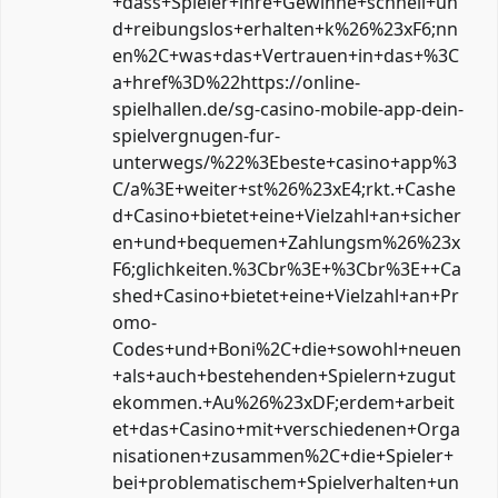
+dass+Spieler+ihre+Gewinne+schnell+un
d+reibungslos+erhalten+k%26%23xF6;nn
en%2C+was+das+Vertrauen+in+das+%3C
a+href%3D%22https://online-
spielhallen.de/sg-casino-mobile-app-dein-
spielvergnugen-fur-
unterwegs/%22%3Ebeste+casino+app%3
C/a%3E+weiter+st%26%23xE4;rkt.+Cashe
d+Casino+bietet+eine+Vielzahl+an+sicher
en+und+bequemen+Zahlungsm%26%23x
F6;glichkeiten.%3Cbr%3E+%3Cbr%3E++Ca
shed+Casino+bietet+eine+Vielzahl+an+Pr
omo-
Codes+und+Boni%2C+die+sowohl+neuen
+als+auch+bestehenden+Spielern+zugut
ekommen.+Au%26%23xDF;erdem+arbeit
et+das+Casino+mit+verschiedenen+Orga
nisationen+zusammen%2C+die+Spieler+
bei+problematischem+Spielverhalten+un