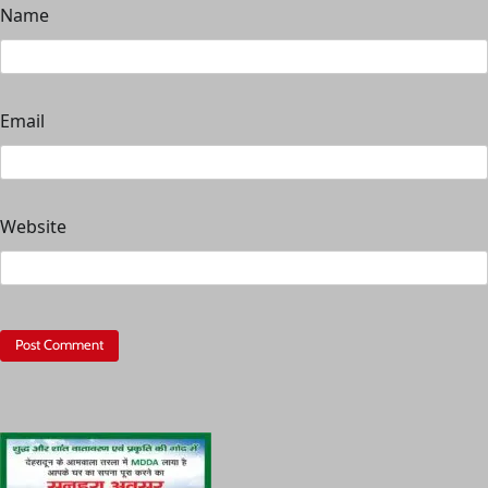
Name
Email
Website