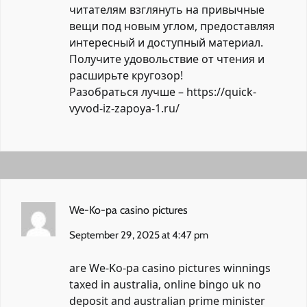
читателям взглянуть на привычные
вещи под новым углом, предоставляя
интересный и доступный материал.
Получите удовольствие от чтения и
расширьте кругозор!
Разобраться лучше –
https://quick-
vyvod-iz-zapoya-1.ru/
We-Ko-pa casino pictures
September 29, 2025 at 4:47 pm
are
We-Ko-pa casino pictures
winnings
taxed in australia, online bingo uk no
deposit and australian prime minister