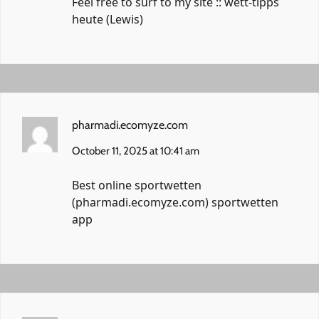
Feel free to surf to my site :: wett-tipps
heute (
Lewis
)
pharmadi.ecomyze.com
October 11, 2025 at 10:41 am
Best online sportwetten
(
pharmadi.ecomyze.com
) sportwetten
app