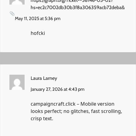
https://graph.org/Ticket--58146-05-02?
hs=ec2c7002db30b3f8a306359acb72deba&
May 11, 2025 at 5:36 pm
hofcki
Laura Larney
January 27, 2026 at 4:43 pm
campaigncraft.click
– Mobile version
looks perfect; no glitches, fast scrolling,
crisp text.