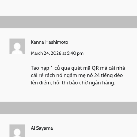
Kanna Hashimoto
March 24, 2026 at 5:40 pm
Tao nạp 1 củ qua quét mã QR mà cái
nhà
cái rẻ rách
nó ngâm mẹ nó 24 tiếng đéo
lên điểm, hỏi thì bảo chờ ngân hàng.
Ai Sayama