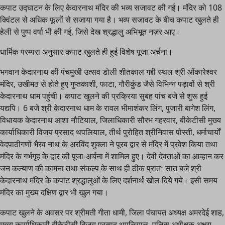
कपाट उद्घाटन के लिए केदारनाथ मंदिर की भव्य सजावट की गई। मंदिर को 108
क्विंटल से अधिक फूलोंं से सजाया गया है। भव्य सजावट के बीच कपाट खुलते ही
हेली से पुष्प वर्षा भी की गई, जिसे देख श्रद्धालु अभिभूत नज़र आए।
धार्मिक परम्परा अनुसार कपाट खुलते ही हुई विशेष पूजा अर्चना।
भगवान केदारनाथ की पंचमुखी उत्सव डोली शीतकाल गद्दी स्थल श्री ओंकारेश्वर
मंदिर, उखीमठ से होते हुए गुप्तकाशी, फाटा, गौरीकुंड जैसे विभिन्न पड़ावों से श्री
केदारनाथ धाम पहुंची। कपाट खुलने की प्रक्रिया सुबह पांच बजे से शुरू हुई
यद्यपि। 6 बजे श्री केदारनाथ धाम के रावल भीमाशंकर लिंग, पुजारी बागेश लिंग,
विधायक केदारनाथ आशा नौटियाल, जिलाधिकारी सौरभ गहरवार, बीकेटीसी मुख्य
कार्याधिकारी विजय प्रसाद थपलियाल, तीर्थ पुरोहित श्रीनिवास पोस्ती, धर्माचार्यों
वेदपाठीगणों भैरव नाथ के अरविंद शुक्ला ने पूरब द्वार से मंदिर में प्रवेश किया तथा
मंदिर के गर्भगृह के द्वार की पूजा-अर्चना में शामिल हुए। देवी देवताओं का आव्हान कर
जन कल्याण की कामना तथा संकल्प के साथ ही ठीक प्रातः सात बजे श्री
केदारनाथ मंदिर के कपाट श्रद्धालुओं के लिए दर्शनार्थ खोल दिये गये। इसी समय
मंदिर का मुख्य दक्षिण द्वार भी खुल गया।
कपाट खुलने के अवसर पर श्रीमती गीता धामी, जिला पंचायत अध्यक्ष अमरदेई शाह,
मुख्य कार्याधिकारी बीकेटीसी विजय प्रसाद थपलियाल, पुलिस अधीक्षक अक्षय