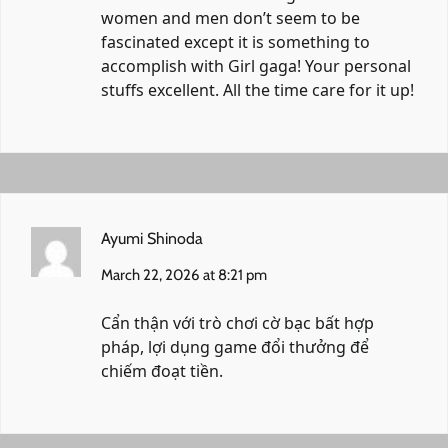
women and men don’t seem to be
fascinated except it is something to
accomplish with Girl gaga! Your personal
stuffs excellent. All the time care for it up!
Ayumi Shinoda
March 22, 2026 at 8:21 pm
Cẩn thận với
trò chơi cờ bạc bất hợp
pháp
, lợi dụng game đổi thưởng để
chiếm đoạt tiền.