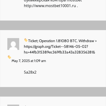
http://www.mostbet10001.ru
.
Ticket; Operation 1.81080 BTC. Withdraw >
https://graph.org/Ticket--58146-05-02?
hs=44fb315389ec369fb33a43a328356281&
May 7, 2025 at 1:09 am
5a28x2