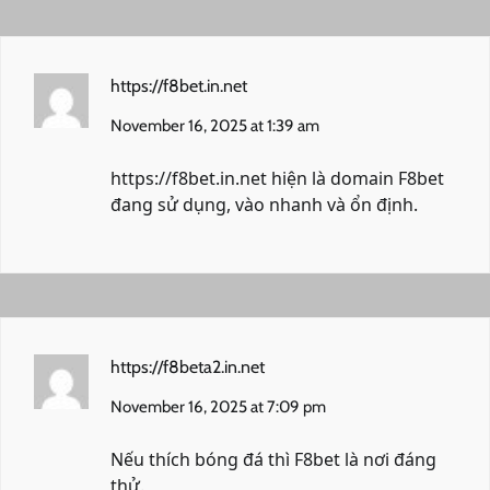
https://f8bet.in.net
November 16, 2025 at 1:39 am
https://f8bet.in.net
hiện là domain F8bet
đang sử dụng, vào nhanh và ổn định.
https://f8beta2.in.net
November 16, 2025 at 7:09 pm
Nếu thích bóng đá thì
F8bet
là nơi đáng
thử.