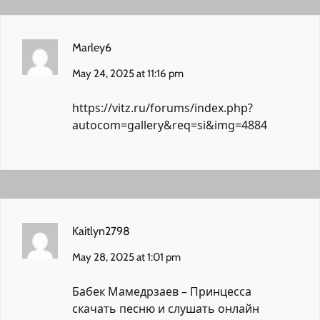
Marley6
May 24, 2025 at 11:16 pm
https://vitz.ru/forums/index.php?
autocom=gallery&req=si&img=4884
Kaitlyn2798
May 28, 2025 at 1:01 pm
Бабек Мамедрзаев – Принцесса
скачать песню и слушать онлайн