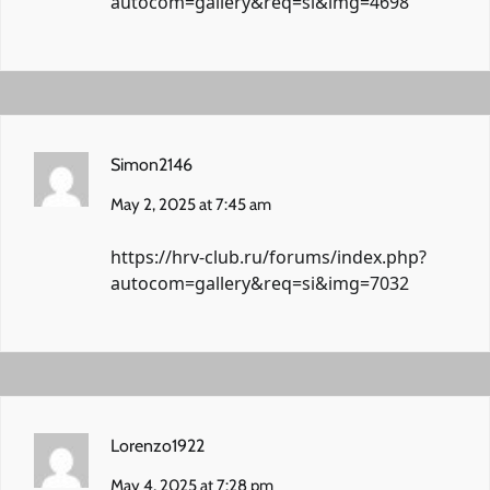
autocom=gallery&req=si&img=4698
Simon2146
May 2, 2025 at 7:45 am
https://hrv-club.ru/forums/index.php?
autocom=gallery&req=si&img=7032
Lorenzo1922
May 4, 2025 at 7:28 pm