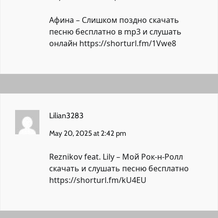
Афина – Слишком поздно скачать
песню бесплатно в mp3 и слушать
онлайн
https://shorturl.fm/1Vwe8
Lilian3283
May 20, 2025 at 2:42 pm
Reznikov feat. Lily – Мой Рок-н-Ролл
скачать и слушать песню бесплатно
https://shorturl.fm/kU4EU