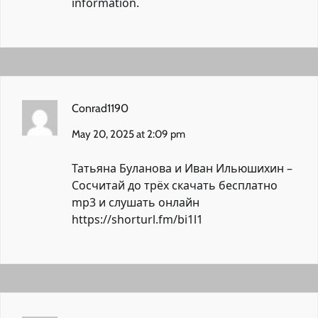
information.
Conrad1190
May 20, 2025 at 2:09 pm
Татьяна Буланова и Иван Ильюшихин –
Сосчитай до трёх скачать бесплатно
mp3 и слушать онлайн
https://shorturl.fm/bi1l1