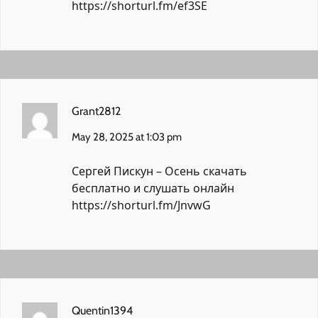
https://shorturl.fm/ef3SE
Grant2812
May 28, 2025 at 1:03 pm
Сергей Пискун – Осень скачать
бесплатно и слушать онлайн
https://shorturl.fm/JnvwG
Quentin1394