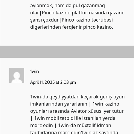
əylənmək, həm də pul qazanmaq
olar|Pinco kazino platformasında qazanc
şansı çoxdur|Pinco kazino təcrübəsi
digərlərindən fərqlənir
pinco kazino
.
1win
April 11, 2025 at 2:03 pm
1win-də qeydiyyatdan keçərək geniş oyun
imkanlarından yararlanın | 1win kazino
oyunları arasında Aviator xüsusi yer tutur
| 1win mobil tətbiqi ilə istənilən yerdə
mərc edin | 1win-də müxtəlif idman
tədbirlərinə mərc edin​1win az saytında