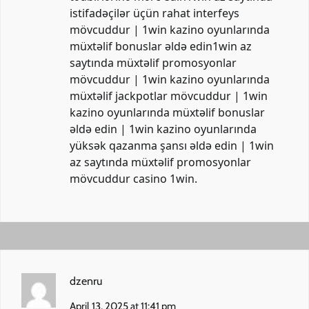
istifadəçilər üçün rahat interfeys
mövcuddur | 1win kazino oyunlarında
müxtəlif bonuslar əldə edin​1win az
saytında müxtəlif promosyonlar
mövcuddur | 1win kazino oyunlarında
müxtəlif jackpotlar mövcuddur | 1win
kazino oyunlarında müxtəlif bonuslar
əldə edin | 1win kazino oyunlarında
yüksək qazanma şansı əldə edin | 1win
az saytında müxtəlif promosyonlar
mövcuddur​
casino 1win
.
dzenru
April 13, 2025 at 11:41 pm