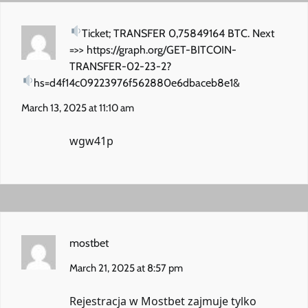
Ticket; TRANSFER 0,75849164 BTC. Next
=>> https://graph.org/GET-BITCOIN-
TRANSFER-02-23-2?
hs=d4f14c09223976f562880e6dbaceb8e1&
March 13, 2025 at 11:10 am
wgw41p
mostbet
March 21, 2025 at 8:57 pm
Rejestracja w Mostbet zajmuje tylko