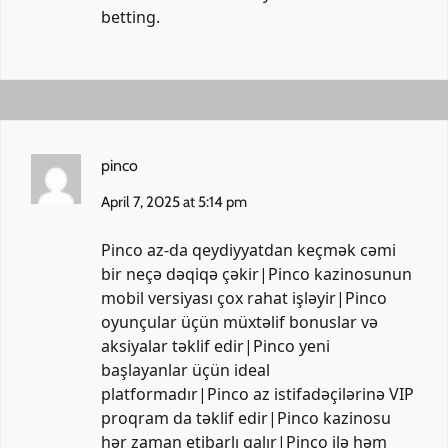
betting
.
pinco
April 7, 2025 at 5:14 pm
Pinco az-da qeydiyyatdan keçmək cəmi
bir neçə dəqiqə çəkir|Pinco kazinosunun
mobil versiyası çox rahat işləyir|Pinco
oyunçular üçün müxtəlif bonuslar və
aksiyalar təklif edir|Pinco yeni
başlayanlar üçün ideal
platformadır|Pinco az istifadəçilərinə VIP
proqram da təklif edir|Pinco kazinosu
hər zaman etibarlı qalır|Pinco ilə həm