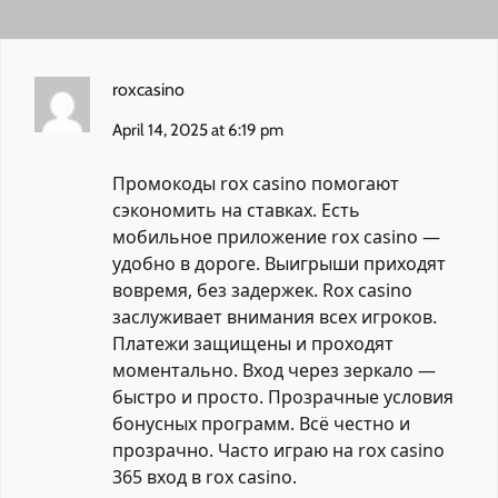
roxcasino
April 14, 2025 at 6:19 pm
Промокоды rox casino помогают
сэкономить на ставках. Есть
мобильное приложение rox casino —
удобно в дороге. Выигрыши приходят
вовремя, без задержек. Rox casino
заслуживает внимания всех игроков.
Платежи защищены и проходят
моментально. Вход через зеркало —
быстро и просто. Прозрачные условия
бонусных программ. Всё честно и
прозрачно. Часто играю на rox casino
365
вход в rox casino
.