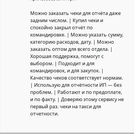
Можно заказать чеки для отчёта даже
задним числом. | Купил чеки и
спокойно закрыл отчёт по
командировке. | Можно указать сумму,
категорию расходов, дату. | Можно
заказать оптом для всего отдела. |
Хорошая поддержка, помогут с
выбором. | Подходит и для
командировок, и для закупок. |
Качество чеков соответствует нормам.
| Использую для отчётности ИП — без
проблем. | Работают и по предоплате,
и по факту. | Доверяю этому сервису не
первый раз.
чеки на такси для
отчетности
.