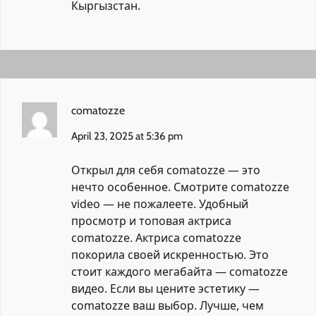
Кыргызстан
.
comatozze
April 23, 2025 at 5:36 pm
Открыл для себя comatozze — это
нечто особенное. Смотрите comatozze
video — не пожалеете. Удобный
просмотр и топовая актриса
comatozze. Актриса comatozze
покорила своей искренностью. Это
стоит каждого мегабайта — comatozze
видео. Если вы цените эстетику —
comatozze ваш выбор. Лучше, чем