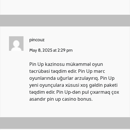
pincouz
May 8, 2025 at 2:29 pm
Pin Up kazinosu mükəmməl oyun
təcrübəsi təqdim edir. Pin Up mərc
oyunlarında uğurlar arzulayırıq. Pin Up
yeni oyunçulara xüsusi xoş gəldin paketi
təqdim edir. Pin Up-dən pul çıxarmaq çox
asandır
pin up casino bonus
.