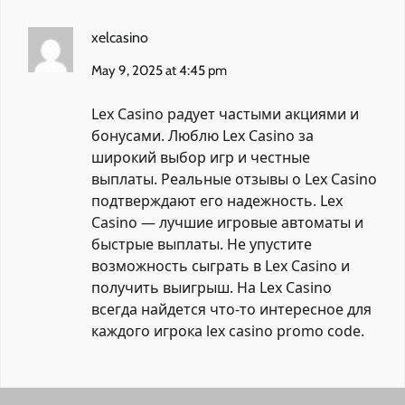
xelcasino
May 9, 2025 at 4:45 pm
Lex Casino радует частыми акциями и
бонусами. Люблю Lex Casino за
широкий выбор игр и честные
выплаты. Реальные отзывы о Lex Casino
подтверждают его надежность. Lex
Casino — лучшие игровые автоматы и
быстрые выплаты. Не упустите
возможность сыграть в Lex Casino и
получить выигрыш. На Lex Casino
всегда найдется что-то интересное для
каждого игрока
lex casino promo code
.