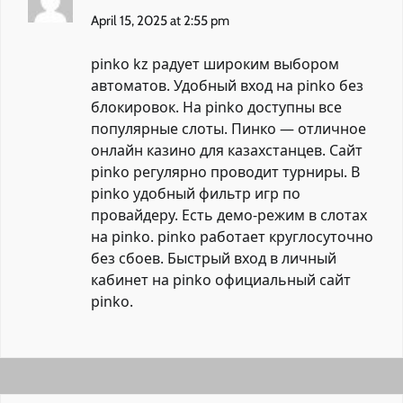
April 15, 2025 at 2:55 pm
pinko kz радует широким выбором
автоматов. Удобный вход на pinko без
блокировок. На pinko доступны все
популярные слоты. Пинко — отличное
онлайн казино для казахстанцев. Сайт
pinko регулярно проводит турниры. В
pinko удобный фильтр игр по
провайдеру. Есть демо-режим в слотах
на pinko. pinko работает круглосуточно
без сбоев. Быстрый вход в личный
кабинет на pinko
официальный сайт
pinko
.