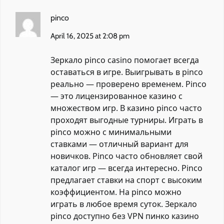
pinco
April 16, 2025 at 2:08 pm
Зеркало pinco casino помогает всегда
оставаться в игре. Выигрывать в pinco
реально — проверено временем. Pinco
— это лицензированное казино с
множеством игр. В казино pinco часто
проходят выгодные турниры. Играть в
pinco можно с минимальными
ставками — отличный вариант для
новичков. Pinco часто обновляет свой
каталог игр — всегда интересно. Pinco
предлагает ставки на спорт с высоким
коэффициентом. На pinco можно
играть в любое время суток. Зеркало
pinco доступно без VPN
пинко казино