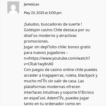
JamesLax
May 23, 2025 at 3:00 pm
¡Saludos, buscadores de suerte !
Goldspin casino Chile destaca por su
diseГ±o moderno y atractivas
promociones.
Jugar sin depГіsito chile: bonos gratis
para nuevos jugadores –
п»їhttps://www.youtube.com/watch?
v=CRuk1wy6nA0
Con juegos de casino online chile puedes
acceder a tragaperras, ruleta, blackjack y
mucho mГЎs sin salir de casa. Las
plataformas modernas ofrecen
interfaces intuitivas y soporte tГ©cnico
en espaГ±ol. AdemГЎs, puedes jugar
tanto en tu ordenador como en