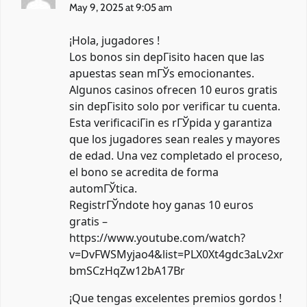
May 9, 2025 at 9:05 am
¡Hola, jugadores !
Los bonos sin depГіsito hacen que las
apuestas sean mГЎs emocionantes.
Algunos casinos ofrecen 10 euros gratis
sin depГіsito solo por verificar tu cuenta.
Esta verificaciГіn es rГЎpida y garantiza
que los jugadores sean reales y mayores
de edad. Una vez completado el proceso,
el bono se acredita de forma
automГЎtica.
RegistrГЎndote hoy ganas 10 euros
gratis –
https://www.youtube.com/watch?
v=DvFWSMyjao4&list=PLX0Xt4gdc3aLv2xr
bmSCzHqZw12bA17Br
¡Que tengas excelentes premios gordos !