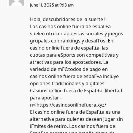
June 11, 2025 at 9:13 am
Hola, descubridores de la suerte !
Los casinos online fuera de espaГ±a
suelen ofrecer apuestas sociales y juegos
grupales con rankings y desafГ­os. En
casino online fuera de espaГ±a
, las
cuotas para eSports son competitivas y
atractivas para los apostadores. La
variedad de mГ©todos de pago en
casinos online fuera de espaГ±a incluye
opciones tradicionales y digitales.
Casinos online fuera de EspaГ±a: libertad
para apostar –
п»їhttps://casinosonlinefuera.xyz/
El casino online fuera de EspaГ±a es una
alternativa para quienes desean jugar sin
lГ­mites de retiro. Los casinos fuera de