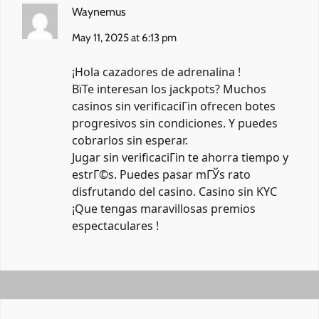
Waynemus
May 11, 2025 at 6:13 pm
¡Hola cazadores de adrenalina !
ВїTe interesan los jackpots? Muchos
casinos sin verificaciГіn ofrecen botes
progresivos sin condiciones. Y puedes
cobrarlos sin esperar.
Jugar sin verificaciГіn te ahorra tiempo y
estrГ©s. Puedes pasar mГЎs rato
disfrutando del casino.
Casino sin KYC
¡Que tengas maravillosas premios
espectaculares !