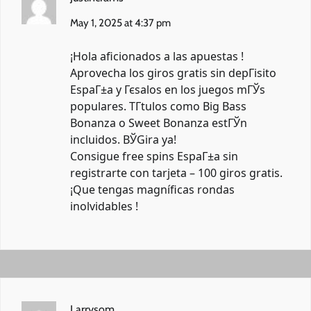
May 1, 2025 at 4:37 pm
¡Hola aficionados a las apuestas !
Aprovecha los giros gratis sin depГіsito
EspaГ±a y Гєsalos en los juegos mГЎs
populares. TГ­tulos como Big Bass
Bonanza o Sweet Bonanza estГЎn
incluidos. ВЎGira ya!
Consigue free spins EspaГ±a sin
registrarte con tarjeta –
100 giros gratis
.
¡Que tengas magníficas rondas
inolvidables !
Larrysom