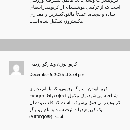
کربوهیدرات ویسلی
، یک مکمل پیشرفته ورزشی
است که از ترکیبی هوشمندانه از کربوهیدرات‌های
ساده و پیچیده، عمدتاً مالتودکسترین و مقداری
دکستروز، تشکیل شده است.
کربو ایوژن ویتارگو رژیمی
December 5, 2025 at 3:58 pm
کربو ایوژن ویتارگو رژیمی
، که با نام تجاری
Evogen GlycoJect شناخته می‌شود، یک مکمل
کربوهیدراتی فوق پیشرفته است که قلب تپنده آن
یک کربوهیدرات ثبت شده به نام ویتارگو
(Vitargo®) است.