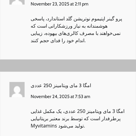
November 23, 2025 at 2:11 pm
پرو گینر اپتیموم نوتریشن گلد استاندارد
، پاسخی
هوشمندانه به نیاز ورزشکارانی است که
نمی‌خواهند با مصرف کالری‌های بیهوده، زیبایی
اندام خود را فدای حجم کنند.
امگا 3 مای ویتامینز 250 عددی
November 24, 2025 at 7:53 am
امگا 3 مای ویتامینز 250 عددی
، یک مکمل غذایی
پرطرفدار است که توسط برند معتبر بریتانیایی
Myvitamins تولید می‌شود.