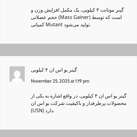
گینر موتانت ۳ کیلویی
، یک مکمل افزایش وزن و
حجم عضلانی (Mass Gainer) است که توسط
کمپانی Mutant تولید می‌شود.
گینر یو اس ان ۴ کیلویی
November 25, 2025 at 1:19 pm
گینر یو اس ان ۴ کیلویی
، در واقع اشاره به یکی از
محصولات پرطرفدار و باکیفیت شرکت یو اس ان
(USN) دارد.