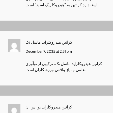
استاندارد کراتین به “هیدروکلریک اسید” است.
کراتین هیدروکلراید ماسل تک
December 7, 2025 at 2:51 pm
کراتین هیدروکلراید ماسل تک
، ترکیبی از نوآوری
علمی و نیاز واقعی ورزشکاران است.
کراتین هیدروکلراید یو اس ان