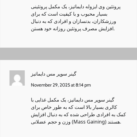
پروتئین وی ایزوله دایماتیز
، یک مکمل پروتئینی
بسیار محبوب و با کیفیت است که برای
ورزشکاران، بدنسازان و افرادی که به دنبال
افزایش مصرف پروتئین روزانه خود هستن.
گینر سوپر مس دایماتیز
November 29, 2025 at 8:14 pm
گینر سوپر مس دایماتیز
، یک مکمل غذایی با
کالری بسیار بالا است که به طور خاص برای
کمک به افرادی طراحی شده که به دنبال افزایش
وزن و حجم عضلانی (Mass Gaining) هستند.