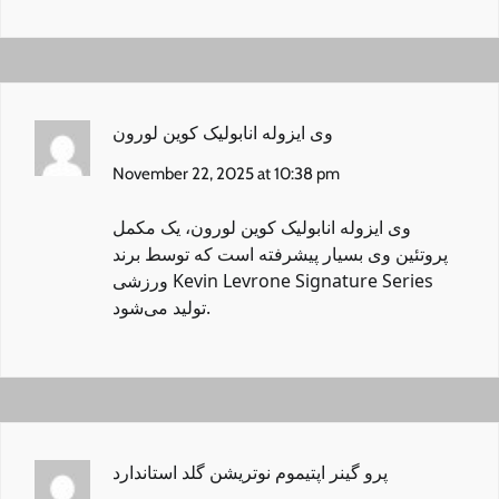
وی ایزوله انابولیک کوین لورون
November 22, 2025 at 10:38 pm
وی ایزوله انابولیک کوین لورون
، یک مکمل
پروتئین وی بسیار پیشرفته است که توسط برند
ورزشی Kevin Levrone Signature Series
تولید می‌شود.
پرو گینر اپتیموم نوتریشن گلد استاندارد