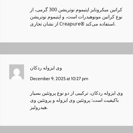
کراتین میکرونایز اپتیموم نوتریشن 300 گرمی
، از
نوع کراتین مونوهیدرات است، و اپتیموم نوتریشن
از نشان تجاری Creapure® استفاده می‌کند.
وی ایزوله ردکان
December 9, 2025 at 10:27 pm
وی ایزوله ردکان
، ترکیبی از دو نوع پروتئین بسیار
باکیفیت است: پروتئین وی ایزوله و پروتئین وی
هیدرولیز.