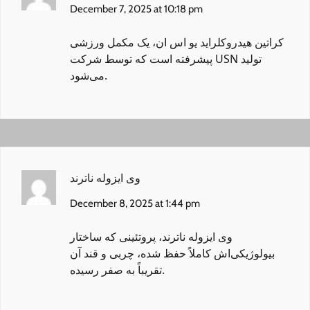
December 7, 2025 at 10:18 pm
کراتین هیدروکلراید یو اس ان
، یک مکمل ورزشی
پیشرفته است که توسط شرکت USN تولید
می‌شود.
وی ایزوله ناترند
December 8, 2025 at 1:44 pm
وی ایزوله ناترند
، پروتئینی که ساختار
بیولوژیکی‌اش کاملاً حفظ شده، چربی و قند آن
تقریباً به صفر رسیده.