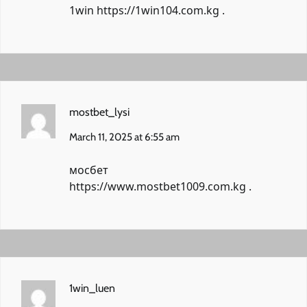
1win
https://1win104.com.kg
.
mostbet_lysi
March 11, 2025 at 6:55 am
мосбет
https://www.mostbet1009.com.kg
.
1win_luen