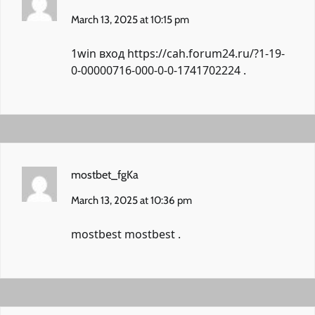
March 13, 2025 at 10:15 pm
1win вход
https://cah.forum24.ru/?1-19-
0-00000716-000-0-0-1741702224
.
mostbet_fgKa
March 13, 2025 at 10:36 pm
mostbest
mostbest
.