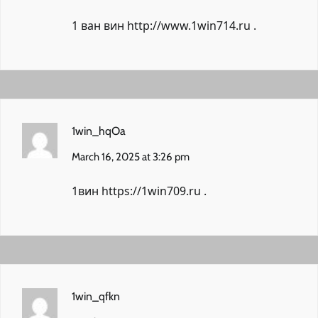
1 ван вин
http://www.1win714.ru
.
1win_hqOa
March 16, 2025 at 3:26 pm
1вин
https://1win709.ru
.
1win_qfkn