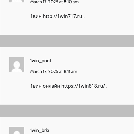
March 17, 2025 at 8:10 am
1вин
http://1win717.ru
.
1win_poot
March 17, 2025 at 8:11 am
1вин онлайн
https://1win818.ru/
.
1win_brkr