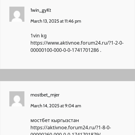
1win_gyKt
March 13, 2025 at 11:46 pm
1vin kg
https://www.aktivnoe.forum24.ru/?1-2-0-
00000100-000-0-0-1741701286
.
mostbet_mjer
March 14, 2025 at 9:04 am
мостбет кыргызстан
https://aktivnoe.forum24.ru/?1-8-0-
00000260-000-0-0-1741701879/
.