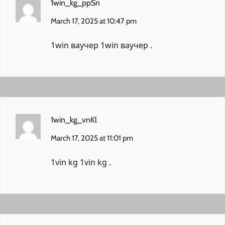
1win_kg_ppSn
March 17, 2025 at 10:47 pm
1win ваучер
1win ваучер
.
1win_kg_vnKl
March 17, 2025 at 11:01 pm
1vin kg
1vin kg
.