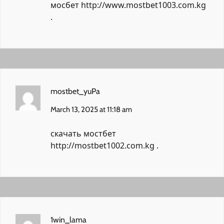
мосбет
http://www.mostbet1003.com.kg
.
mostbet_yuPa
March 13, 2025 at 11:18 am
скачать мостбет
http://mostbet1002.com.kg
.
1win_lama