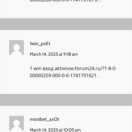
1win_pxEt
March 14, 2025 at 9:18 am
1 win вход
aktivnoe.forum24.ru/?1-8-0-
00000259-000-0-0-1741701621
.
mostbet_axOt
March 14, 2025 at 10:05 am