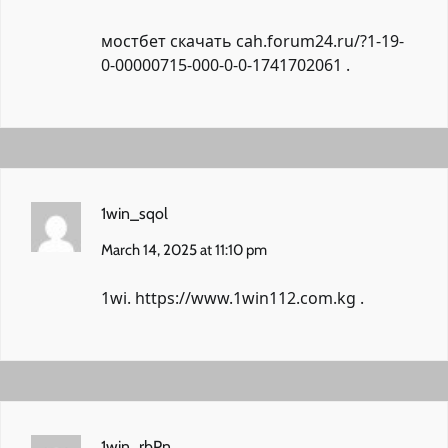
мостбет скачать
cah.forum24.ru/?1-19-
0-00000715-000-0-0-1741702061
.
1win_sqol
March 14, 2025 at 11:10 pm
1wi.
https://www.1win112.com.kg
.
1win_rbPn