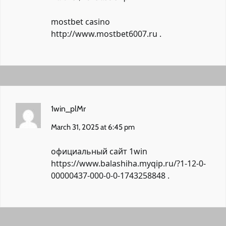
mostbet casino
http://www.mostbet6007.ru
.
1win_plMr
March 31, 2025 at 6:45 pm
официальный сайт 1win
https://www.balashiha.myqip.ru/?1-12-0-
00000437-000-0-0-1743258848
.