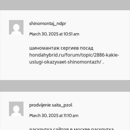
shinomontaj_ndpr
March 30, 2025 at 10:51 am
шиномантаж сергиев посад
hondahybrid.ru/forum/topic/2886-kakie-
uslugi-okazyvaet-shinomontazh/
.
prodvijenie saita_pzol
March 30, 2025 at 11:10 am
раскрутка сайтов в москве
раскрутка