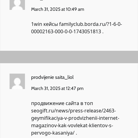
March 31, 2025 at 10:49 am
1win кейсы
familyclub.borda.ru/?1-6-0-
00002163-000-0-0-1743051813
.
prodvijenie saita_liol
March 31, 2025 at 12:47 pm
продвижение сайта в топ
seogift.ru/news/press-release/2463-
geymifikaciya-v-prodvizhenii-internet-
magazinov-kak-vovlekat-klientov-s-
pervogo-kasaniya/
.