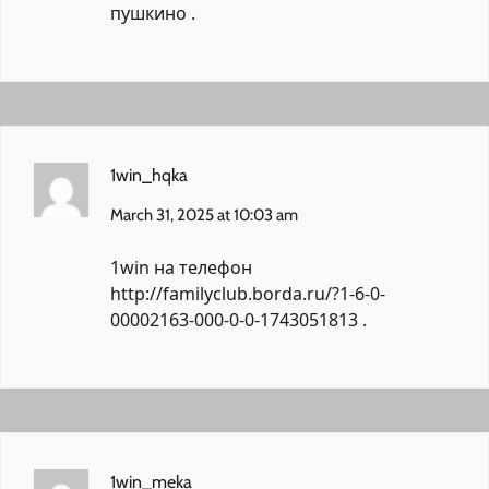
пушкино
.
1win_hqka
March 31, 2025 at 10:03 am
1win на телефон
http://familyclub.borda.ru/?1-6-0-
00002163-000-0-0-1743051813
.
1win_meka