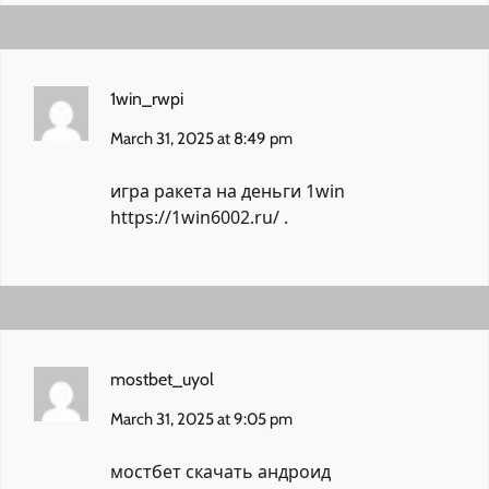
1win_rwpi
March 31, 2025 at 8:49 pm
игра ракета на деньги 1win
https://1win6002.ru/
.
mostbet_uyol
March 31, 2025 at 9:05 pm
мостбет скачать андроид