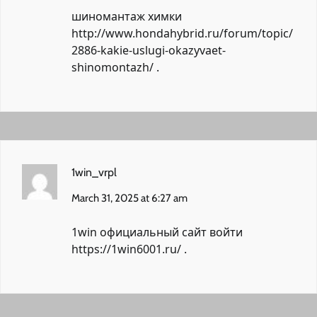
шиномантаж химки
http://www.hondahybrid.ru/forum/topic/
2886-kakie-uslugi-okazyvaet-
shinomontazh/
.
1win_vrpl
March 31, 2025 at 6:27 am
1win официальный сайт войти
https://1win6001.ru/
.