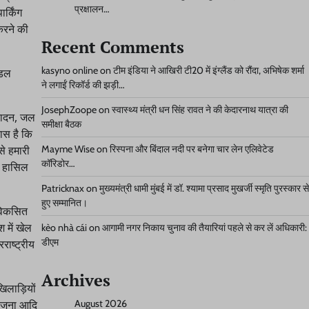
प्रक्षालन…
र्किंग
 करने की
Recent Comments
kasyno online
on
टीम इंडिया ने आखिरी टी20 में इंग्लैंड को रौंदा, अभिषेक शर्मा
ेडल
ने लगाईं रिकॉर्ड की झड़ी…
JosephZoope
on
स्वास्थ्य मंत्री धन सिंह रावत ने की केदारनाथ यात्रा की
्पादन, जल
समीक्षा बैठक
यास है कि
Mayme Wise
on
रिस्पना और बिंदाल नदी पर बनेगा चार लेन एलिवेटेड
े हमारी
कॉरिडोर…
न हासिल
Patricknax
on
मुख्यमंत्री धामी मुंबई में डॉ. श्यामा प्रसाद मुखर्जी स्मृति पुरस्कार से
हुए सम्मानित।
 विकसित
श में खेल
kèo nhà cái
on
आगामी नगर निकाय चुनाव की तैयारियां पहले से कर लें अधिकारी:
डीएम
रराष्ट्रीय
Archives
 खिलाड़ियों
August 2026
योजना आदि