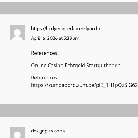
https://hedgedoc.eclair.ec-lyon.fr/
April 16, 2026 at 5:38 am
References:
Online Casino Echtgeld Startguthaben
References:
https://zumpadpro.zum.de/plB_1H1pQzSlG62
designplus.co.za