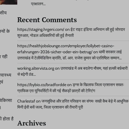
प्रक्षालन…
वसीय
Recent Comments
https://staging.hrgeni.com/
on
ईट राइट इंडिया अभियान की हुई जोरदार
यों के
शुरुआत, नोडल अधिकारियों की हुई तैनाती
https://healthjobslounge.com/employer/lollybet-casino-
erfahrungen-2026-sicher-oder-ein-betrug/
on
धामी सरकार लाई
ा रही
उत्तराखंड में टेलीमेडिसिन क्रांति, डॉ. आर. राजेश कुमार को प्रतिष्ठित सम्मान…
working.altervista.org
on
उत्तराखंड में अब बदलेगा मौसम, यहां हल्की बर्फ़बारी
से बढ़ेगी ठंड…
वास्थ्य
वं
https://bybio.co/bradfordde
on
ड्ग्स के खिलाफ जिला प्रशासन सख्तः
ग्राफिक एरा यूनिवर्सिटी में की गई सैकड़ों छात्रों की टेस्टिंग
चिकित्सा
Charlestaf
on
जनसुविधा और हरित परिवहन का संगमः सखी कैब बेड़े में आधुनिक
ए।
मिनी ईवी बसें जल्द, जिला प्रशासन की तैयारी पूरी
 होता है
Archives