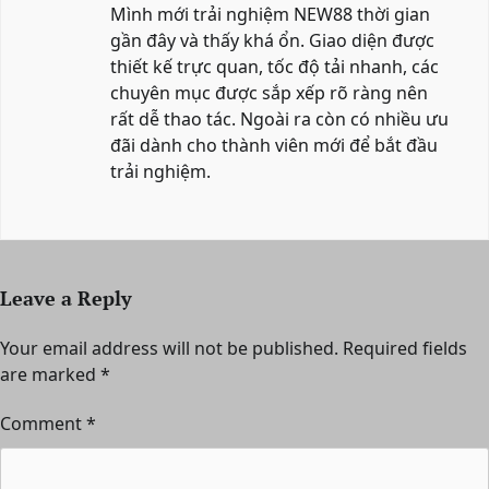
Mình mới trải nghiệm NEW88 thời gian
gần đây và thấy khá ổn. Giao diện được
thiết kế trực quan, tốc độ tải nhanh, các
chuyên mục được sắp xếp rõ ràng nên
rất dễ thao tác. Ngoài ra còn có nhiều ưu
đãi dành cho thành viên mới để bắt đầu
trải nghiệm.
Leave a Reply
Your email address will not be published.
Required fields
are marked
*
Comment
*