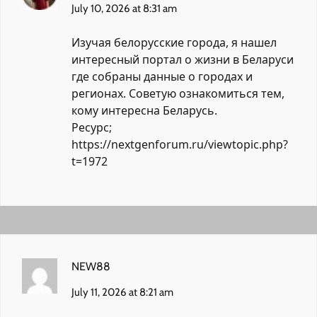
July 10, 2026 at 8:31 am
Изучая белорусские города, я нашел
интересный портал о жизни в Беларуси
где собраны данные о городах и
регионах. Советую ознакомиться тем,
кому интересна Беларусь.
Ресурс;
https://nextgenforum.ru/viewtopic.php?
t=1972
NEW88
July 11, 2026 at 8:21 am