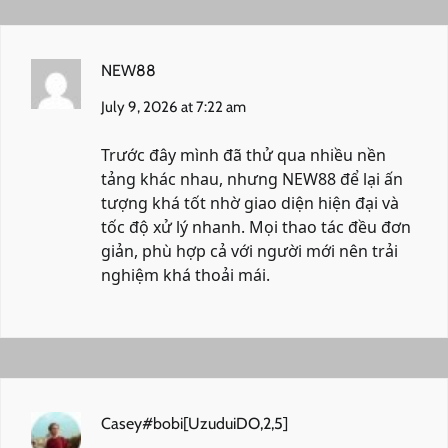
NEW88
July 9, 2026 at 7:22 am
Trước đây mình đã thử qua nhiều nền
tảng khác nhau, nhưng NEW88 để lại ấn
tượng khá tốt nhờ giao diện hiện đại và
tốc độ xử lý nhanh. Mọi thao tác đều đơn
giản, phù hợp cả với người mới nên trải
nghiệm khá thoải mái.
Casey#bobi[UzuduiDO,2,5]