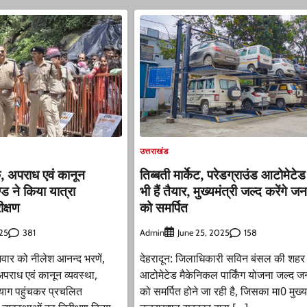
उत्तराखंड
क, अपराध एवं कानून
तिब्बती मार्केट, परेडग्राउंड आटोमेटेड 
्ड ने किया यात्रा
भी हैं तैयार, मुख्यमंत्री जल्द करेंगे 
ीक्षण
को समर्पित
381
Admin
158
25
June 25, 2025
ार को नीलेश आनन्द भरणें,
देहरादून: जिलाधिकारी सविन बंसल की शहर म
अपराध एवं कानून व्यवस्था,
आटोमेटेड मैकेनिकल पार्किंग योजना जल्द 
रयाग पहुंचकर प्रचलित
को समर्पित होने जा रही है, जिसका मा0 मुख्यम