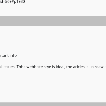
p?id=569#p1930
rtant info
ues, Thhe webb ste stye is ideal, the aricles is iin reawli