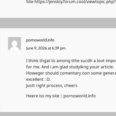
Site
https://jenskiy.forum.cool/viewtopic.ph
pornoworld.info
June 9, 2026 at 6:39 pm
I think thgat iis among tthe sucdh a loot impo
for me. And i am glad studyikng youir article.
Howeger should comentary oon some generall iss
excellent : D.
Justt right process, cheers
Heere iss my site ::
pornoworld.info