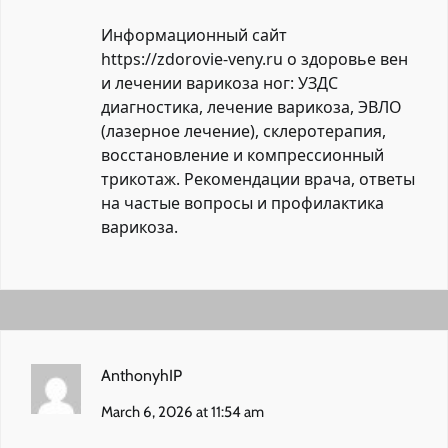
Информационный сайт
https://zdorovie-veny.ru
о здоровье вен
и лечении варикоза ног: УЗДС
диагностика, лечение варикоза, ЭВЛО
(лазерное лечение), склеротерапия,
восстановление и компрессионный
трикотаж. Рекомендации врача, ответы
на частые вопросы и профилактика
варикоза.
AnthonyhIP
March 6, 2026 at 11:54 am