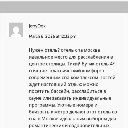
JerryDok
March 6, 2026 at 12:32 pm
Нужен отель?
отель спа москва
идеальное место для расслабления в
центре столицы. Тихий бутик-отель 4*
сочетает классический комфорт с
современным спа-комплексом. Гостей
ждет настоящий отдых: можно
посетить бассейн, расслабиться в
сауне или заказать индивидуальные
программы. Уютные номера и
близость к метро делают этот отель со
спа в Москве идеальным выбором для
романтических и оздоровительных