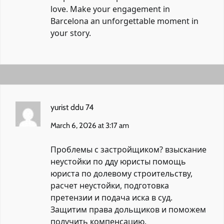
love. Make your engagement in
Barcelona an unforgettable moment in
your story.
yurist ddu 74
March 6, 2026 at 3:17 am
Проблемы с застройщиком?
взыскание
неустойки по дду юристы
помощь
юриста по долевому строительству,
расчет неустойки, подготовка
претензии и подача иска в суд.
Защитим права дольщиков и поможем
получить компенсацию.