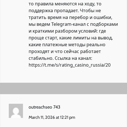
то правила меняются на ходу, то
поддержка пропадает. Чтобы не
тратить время на перебор и ошибки,
мы ведем Telegram-канал с подборками
и краткими разбором условий: где
проще старт, какие лимиты на вывод,
какие платежные методы реально
проходят и что сейчас работает
стабильно. Ссылка на канал:
https://t.me/s/rating_casino_russia/20
outreachseo 743
March 11, 2026 at 12:21 pm