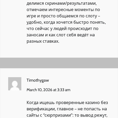
делимся скринами/результатами,
отмечаем интересные моменты по
игре и просто общаемся по слоту –
удобно, когда хочется быстро понять,
что сейчас у людей происходит по
заносам и как слот себя ведёт на
разных ставках.
Timothygaw
March 10, 2026 at 3:33 am
Когда ищешь проверенные казино без
верификации, главное – не попасть на
сайты с “сюрпризами”: то вывод режут,