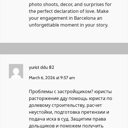
photo shoots, decor, and surprises for
the perfect declaration of love. Make
your engagement in Barcelona an
unforgettable moment in your story.
yurist ddu 82
March 6, 2026 at 9:57 am
Проблемы с застройщиком?
юристы
расторжение дду
помощь юриста по
долевому строительству, расчет
неустойки, подготовка претензии и
подача иска в суд. Защитим права
дольщиков и поможем получить