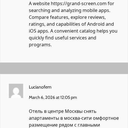
A website
https://grand-screen.com
for
searching and analyzing mobile apps.
Compare features, explore reviews,
ratings, and capabilities of Android and
iOS apps. A convenient catalog helps you
quickly find useful services and
programs.
Lucianofem
March 6, 2026 at 12:05 pm
Отель в центре Москвы
снять
апартаменты в москва-сити
омфортное
размещение рядом с главными