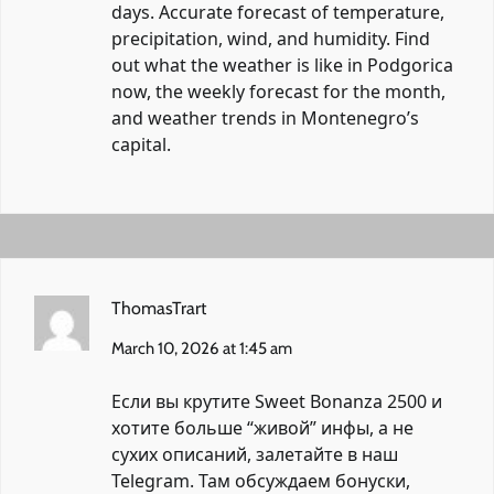
days. Accurate forecast of temperature,
precipitation, wind, and humidity. Find
out what the weather is like in Podgorica
now, the weekly forecast for the month,
and weather trends in Montenegro’s
capital.
ThomasTrart
March 10, 2026 at 1:45 am
Если вы крутите
Sweet Bonanza 2500
и
хотите больше “живой” инфы, а не
сухих описаний, залетайте в наш
Telegram. Там обсуждаем бонуски,