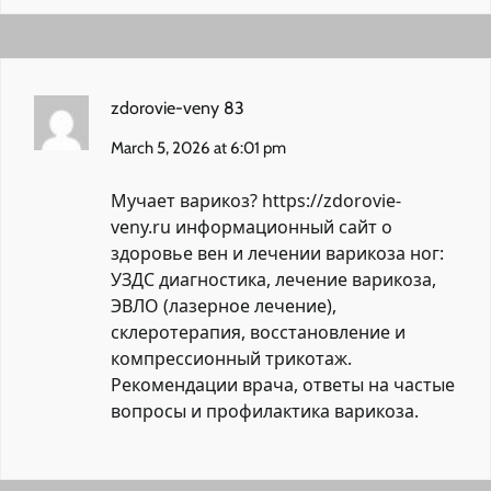
zdorovie-veny 83
March 5, 2026 at 6:01 pm
Мучает варикоз?
https://zdorovie-
veny.ru
информационный сайт о
здоровье вен и лечении варикоза ног:
УЗДС диагностика, лечение варикоза,
ЭВЛО (лазерное лечение),
склеротерапия, восстановление и
компрессионный трикотаж.
Рекомендации врача, ответы на частые
вопросы и профилактика варикоза.