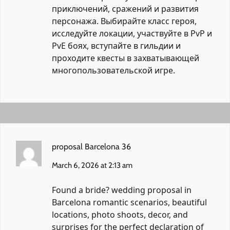
приключений, сражений и развития
персонажа. Выбирайте класс героя,
исследуйте локации, участвуйте в PvP и
PvE боях, вступайте в гильдии и
проходите квесты в захватывающей
многопользовательской игре.
proposal Barcelona 36
March 6, 2026 at 2:13 am
Found a bride?
wedding proposal in
Barcelona
romantic scenarios, beautiful
locations, photo shoots, decor, and
surprises for the perfect declaration of