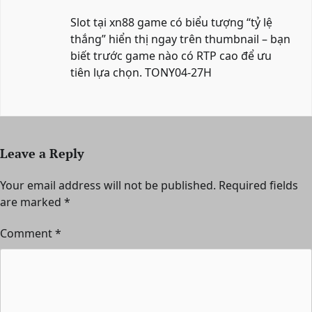
Slot tại
xn88 game
có biểu tượng “tỷ lệ
thắng” hiển thị ngay trên thumbnail – bạn
biết trước game nào có RTP cao để ưu
tiên lựa chọn. TONY04-27H
Leave a Reply
Your email address will not be published.
Required fields
are marked
*
Comment
*