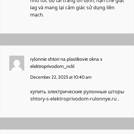
nhờ tốc độ tải trang ổn định, hạn chế giật
lag và mang lại cảm giác sử dụng liền
mạch.
rylonnie shtori na plastikovie okna s
elektroprivodom_nckl
December 22, 2025 at 10:40 am
купить электрические рулонные шторы
shtory-s-elektroprivodom-rulonnye.ru
.