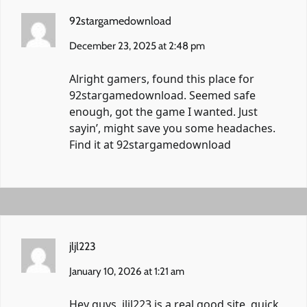
92stargamedownload
December 23, 2025 at 2:48 pm
Alright gamers, found this place for
92stargamedownload. Seemed safe
enough, got the game I wanted. Just
sayin’, might save you some headaches.
Find it at
92stargamedownload
jljl223
January 10, 2026 at 1:21 am
Hey guys, jljl223 is a real good site, quick