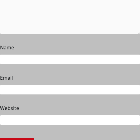
Name
Email
Website