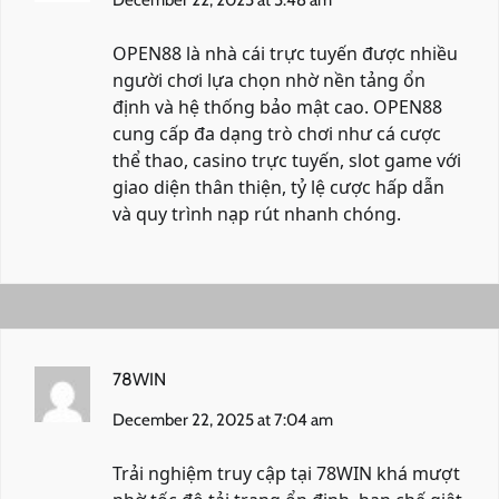
OPEN88 là nhà cái trực tuyến được nhiều
người chơi lựa chọn nhờ nền tảng ổn
định và hệ thống bảo mật cao. OPEN88
cung cấp đa dạng trò chơi như cá cược
thể thao, casino trực tuyến, slot game với
giao diện thân thiện, tỷ lệ cược hấp dẫn
và quy trình nạp rút nhanh chóng.
78WIN
December 22, 2025 at 7:04 am
Trải nghiệm truy cập tại 78WIN khá mượt