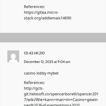
References:
https://gitea.micro-
stack.org/addiemais14690
121.43.141.210
December 12, 2025 at 9:04 am
casino lobby mybet
References:
http://gcls-
git.helxsoft.cn/spencerborelli/spencer201
7/wiki/Wie+kann+man+im+Casino+gewin
nen%253F+Expertentipps+2025