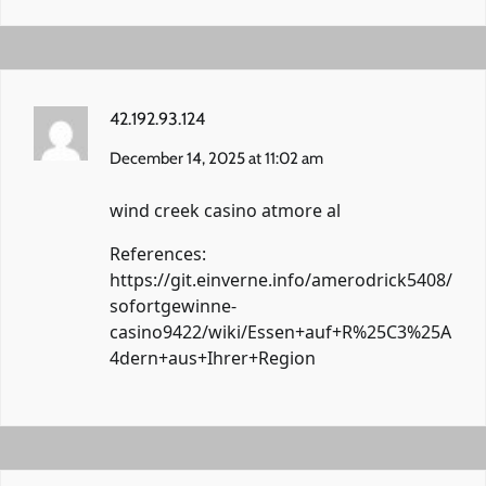
42.192.93.124
December 14, 2025 at 11:02 am
wind creek casino atmore al
References:
https://git.einverne.info/amerodrick5408/
sofortgewinne-
casino9422/wiki/Essen+auf+R%25C3%25A
4dern+aus+Ihrer+Region