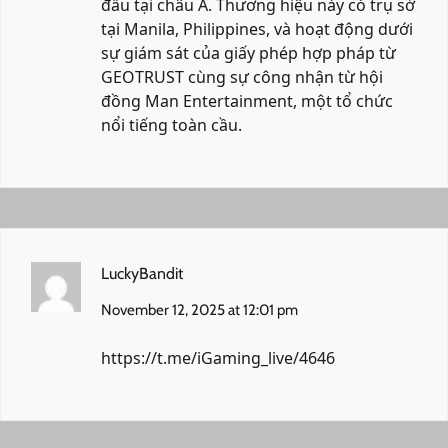
đầu tại châu Á. Thương hiệu này có trụ sở
tại Manila, Philippines, và hoạt động dưới
sự giám sát của giấy phép hợp pháp từ
GEOTRUST cùng sự công nhận từ hội
đồng Man Entertainment, một tổ chức
nổi tiếng toàn cầu.
LuckyBandit
November 12, 2025 at 12:01 pm
https://t.me/iGaming_live/4646