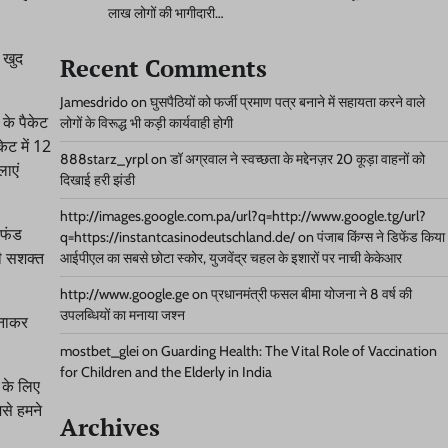
लाख लोगों की भागीदारी…
 खुद
Recent Comments
Jamesdrido
on
घुसपैठियों को फर्जी प्रमाण पत्र बनाने में सहायता करने वाले
के पैकेट
लोगों के विरूद्ध भी कड़ी कार्यवाही होगी
ेट में 12
888starz_yrpl
on
डॉ अग्रवाल ने स्वच्छता के मद्देनज़र 20 कूड़ा वाहनों को
लाएं
दिखाई हरी झंडी
http://images.google.com.pa/url?q=http://www.google.tg/url?
 फंड
q=https://instantcasinodeutschland.de/
on
पंजाब किंग्स ने डिफेंड किया
ी सशक्त
आईपीएल का सबसे छोटा स्कोर, युजवेंद्र चहल के इशारों पर नाची केकेआर
http://www.google.ge
on
प्रधानमंत्री फसल बीमा योजना ने 8 वर्ष की
उपलब्धियों का मनाया जश्न
बनाकर
mostbet_glei
on
Guarding Health: The Vital Role of Vaccination
for Children and the Elderly in India
ं के लिए
से हमने
Archives