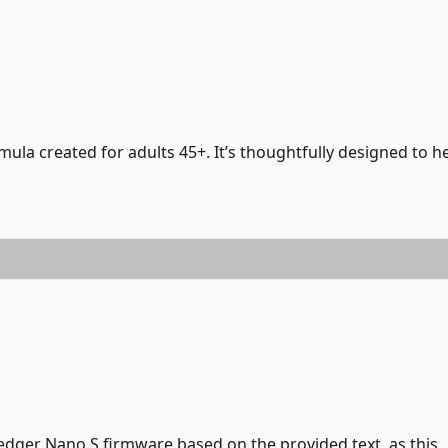
ula created for adults 45+. It’s thoughtfully designed to h
edger Nano S firmware based on the provided text, as this