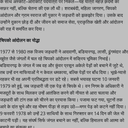
के साथ अस्कोट–आराकोट पदयात्रा पर निकले—यह यात्रा महज़ क़दमों का
सफ़र नहीं, बल्कि चेतना की एक लौ थी। शराबबंदी, महिला जागरण, चिपको
आंदोलन और ग्राम स्वराज की पुकार ने जड़धारी को झकझोर दिया। उसके बाद
उन्होंने दुकान छोड़ दी और जीवन को समाज सेवा, प्राकृतिक खेती और आंदोलन
की राह में समर्पित कर दिया।
चिपको आंदोलन का योद्धा
1977 से 1980 तक विजय जड़धारी ने आदवाणी, बडियारगढ़, लासी, ढुंगमंदार और
खुरेत जैसे जंगलों में चल रहे चिपको आंदोलन में सक्रिय भूमिका निभाई।
बडियारगढ़ के जंगल में जब वह और कुंवर प्रसून अकेले पेड़ों को बचाने में जुटे थे,
तब उन्हें वन माफियाओं ने न केवल धमकाया, बल्कि पेड़ों पर बाँध दिया। भूखे-प्यासे
रहकर भी वह अपनी प्रतिबद्धता पर डटे रहे। सबसे भयावह घटना 10 जनवरी
1979 को हुई, जब जड़धारी जी एक पेड़ से चिपके थे। वन निगम के अधिकारी ने
मजदूरों के साथ मिलकर उन्हें आतंकित करने की नीयत से आरा चलाया और
जड़धारी की टांग तक को चीरने का प्रयास किया। पजामा फट गया, घुटनों तक
आरे के दांत चुभे और वह भीषण पीड़ा से तड़प उठे—मगर पेड़ को कटने नहीं दिया।
9 फरवरी 1978 को उन्हें 23 साथियों के साथ गिरफ्तार कर 14 दिन की जेल भी
काटनी पड़ी। यह संघर्ष सिर्फ जंगल बचाने का नहीं, बल्कि हिमालय की आत्मा को
बचाने का संकल्प था।