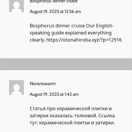
Bosphorus dinner cruise
August 19, 2025 at 12:56 am
Bosphorus dinner cruise Our English-
speaking guide explained everything
clearly.
https://otonahiroba.xyz/?p=12916
Noranswarm
August 19, 2025 at 1:42 am
Статья про керамической плитки и
затирки оказалась толковой. Ссылка
тут:
керамической плитки и затирки
.