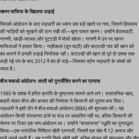
खनन माफिया के खिलाफ लड़ाई
चिपको आंदोलन के बाद जड़धारी का ध्यान उस बड़े खतरे पर गया, जिसने हिमालय
की नाड़ियों को सुखाने की ठान रखी थी—चूना पत्थर खनन। उन्होंने हेवलघाटी,
नागणी, खाड़ी-जाजल और पुट्टड़ी में मोर्चा खोला। नागणी में उन पर खनन
माफियाओं ने हमला किया। नाहीकलां (दून घाटी) और कटाल्डी गांव की खान को
बंद कराने में उनकी लड़ाई निर्णायक रही। कटाल्डी की खान तो पूरे दो दशक तक
लड़ी गई जंग के बाद 2012 में बंद हो पाई—जिसका श्रेय जड़धारी के संघर्ष को
जाता है।
बीज बचाओ आंदोलन: धरती को पुनर्जीवित करने का प्रयास
1980 के दशक में हरित क्रांति के दुष्प्रभाव सामने आने लगे। रासायनिक खाद,
बाहरी संकर बीज और बाजार की निर्भरता ने किसानों को गुलाम बना दिया।
जड़धारी ने इसी दौर में बीज बचाओ आंदोलन (BBA) की शुरुआत की। यह
आंदोलन किसी संस्थागत ढांचे या फंड पर आधारित नहीं था, बल्कि किसानों की
चेतना पर टिका एक जन-आंदोलन था। उन्होंने “बारहनाजा” पद्धति का पुनरुद्धार
किया—एक पारंपरिक मिश्रित खेती प्रणाली, जिसमें एक खेत में 12 अनाज और
दालें उगाई जाती हैं। यह पद्धति सिर्फ खेती नहीं, बल्कि भोजन की संप्रभुता और जैव