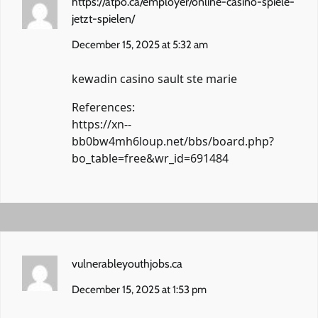
https://atpo.ca/employer/online-casino-spiele-
jetzt-spielen/
December 15, 2025 at 5:32 am
kewadin casino sault ste marie
References:
https://xn--
bb0bw4mh6loup.net/bbs/board.php?
bo_table=free&wr_id=691484
vulnerableyouthjobs.ca
December 15, 2025 at 1:53 pm