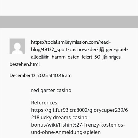
https://social.smileymission.com/read-
blog/48122_sport-casino-a-der-j眉rgen-graef-
allee聽in-hamm-osten-feiert-50-j盲hriges-
bestehen.html
December 12, 2025 at 10:46 am
red garter casino
References:
https://git.fur93.cn:8002/glorycuper239/6
218lucky-dreams-casino-
bonus/wiki/Fishin%27-Frenzy-kostenlos-
und-ohne-Anmeldung-spielen